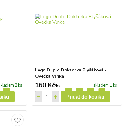
Lego Duplo Doktorka Plyšáková -
Ovečka Vlnka
160 Kč
skladem 2 ks
skladem 1 ks
/
ks
šíku
Přidat do košíku