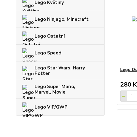
Lego Květiny
Lego Ninjago, Minecraft
Lego Ostatní
Lego Speed
Lego Star Wars, Harry
Lego Du
Potter
280 K
Lego Super Mario,
Marvel, Movie
Lego VIP/GWP