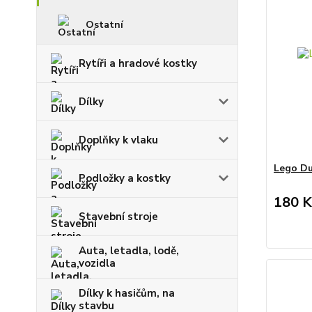
Ostatní
Rytíři a hradové kostky
Dílky
Doplňky k vlaku
Lego Du
Podložky a kostky
180 K
Stavební stroje
Auta, letadla, lodě,
vozidla
Dílky k hasičům, na
stavbu