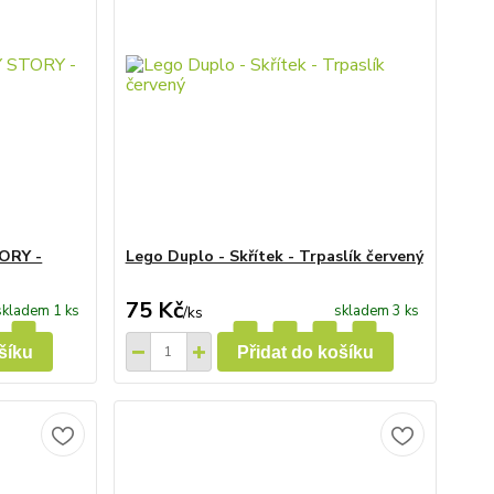
TORY -
Lego Duplo - Skřítek - Trpaslík červený
75 Kč
skladem 1 ks
skladem 3 ks
/
ks
šíku
Přidat do košíku