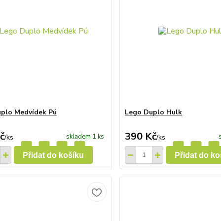
plo Medvídek Pú
Lego Duplo Hulk
č
390 Kč
skladem 1 ks
/
ks
/
ks
Přidat do košíku
Přidat do ko