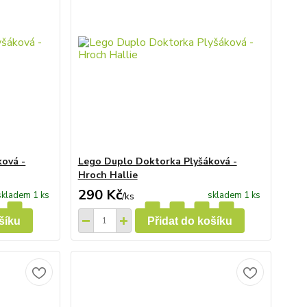
ová -
Lego Duplo Doktorka Plyšáková -
Hroch Hallie
290 Kč
skladem 1 ks
skladem 1 ks
/
ks
šíku
Přidat do košíku