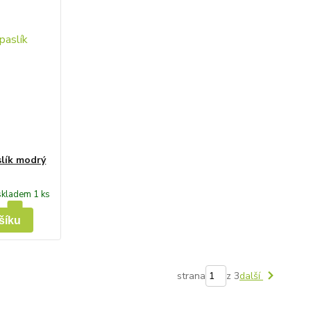
slík modrý
skladem 1 ks
šíku
strana
z 3
další