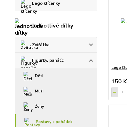
Lego klíčenky
Jednotlivé dílky
Zvířátka
Figurky, panáčci
Lego Du
Děti
150 K
Muži
Ženy
Postavy z pohádek