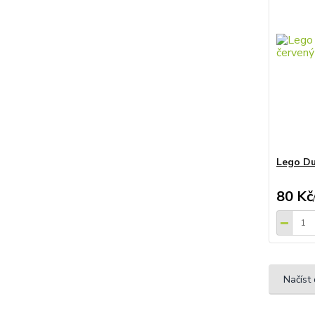
Lego Du
80 Kč
Načíst 