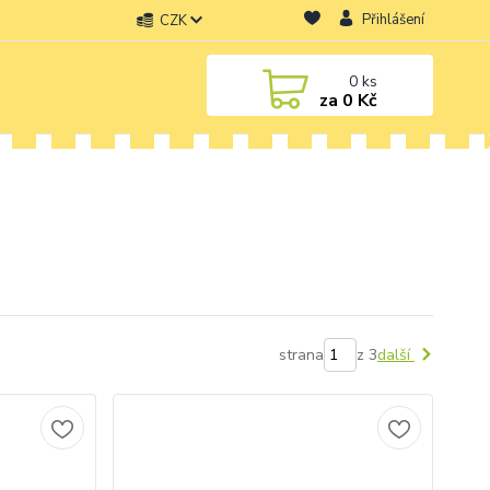
Přihlášení
CZK
0
ks
za
0 Kč
strana
z 3
další