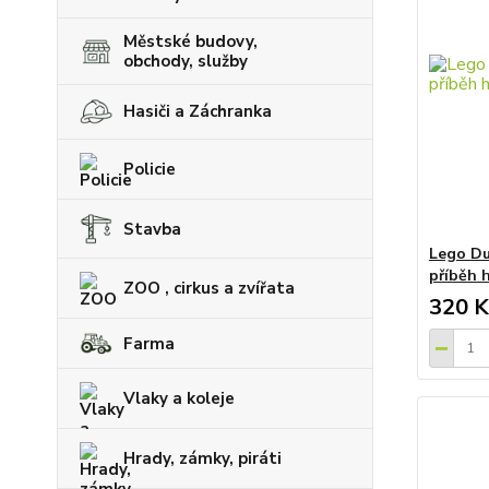
Městské budovy,
obchody, služby
Hasiči a Záchranka
Policie
Stavba
Lego Du
příběh 
ZOO , cirkus a zvířata
320 K
Farma
Vlaky a koleje
Hrady, zámky, piráti