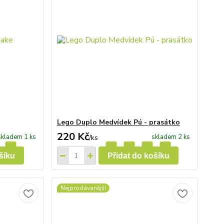
Lego Duplo Medvídek Pú - prasátko
220 Kč
skladem 1 ks
skladem 2 ks
/
ks
šíku
Přidat do košíku
Nejprodávanější