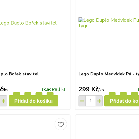
plo Bořek stavitel
Lego Duplo Medvídek Pú - ty
č
299 Kč
skladem 1 ks
/
ks
/
ks
Přidat do košíku
Přidat do ko