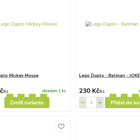
plo Mickey Mouse
Lego Duplo - Batman - JOK
č
230 Kč
skladem 1 ks
/
ks
/
ks
Zvolit variantu
Přidat do ko