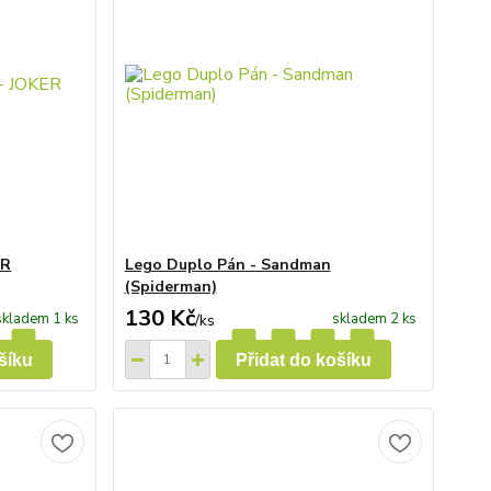
ER
Lego Duplo Pán - Sandman
(Spiderman)
130 Kč
skladem 1 ks
skladem 2 ks
/
ks
šíku
Přidat do košíku