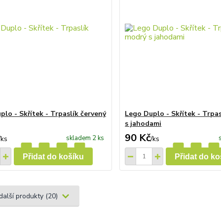
plo - Skřítek - Trpaslík červený
Lego Duplo - Skřítek - Trpa
s jahodami
90 Kč
skladem 2 ks
/
ks
/
ks
Přidat do košíku
Přidat do ko
další produkty (20)