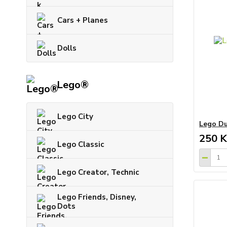
Cars + Planes
Dolls
Lego®
Lego City
Lego Dup
250 K
Lego Classic
Lego Creator, Technic
Lego Friends, Disney,
Dots