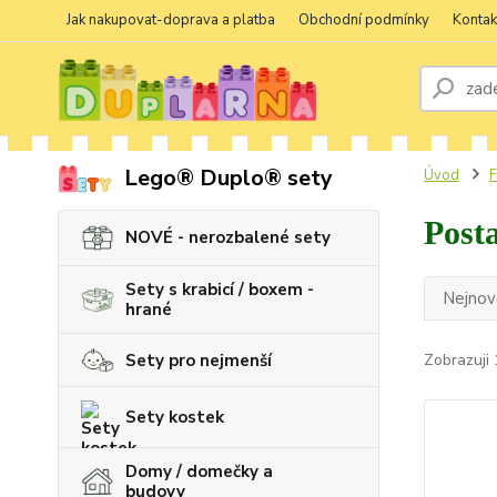
Jak nakupovat-doprava a platba
Obchodní podmínky
Kontak
Lego® Duplo® sety
Úvod
F
Post
NOVÉ - nerozbalené sety
Sety s krabicí / boxem -
Nejnově
hrané
Sety pro nejmenší
Zobrazuji 
Sety kostek
Domy / domečky a
budovy