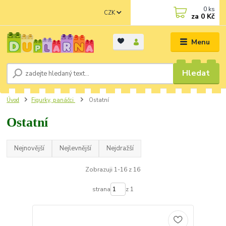
0
ks
CZK
za
0 Kč
Menu
Hledat
Úvod
Figurky, panáčci
Ostatní
Ostatní
Nejnovější
Nejlevnější
Nejdražší
Zobrazuji 1-16 z 16
strana
z 1