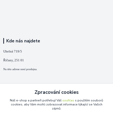
Kde nás najdete
Uhelná 719/5
Říčany, 251 01
Na této adrese není prodejna.
Kontakty
Zpracování cookies
+420 725 889 873
Náš e-shop a partneři potřebují Váš
souhlas
s použitím souborů
(Po-Ne, 9-18 hod.)
cookies, aby Vám mohli zobrazovat informace týkající se Vašich
zájmů.