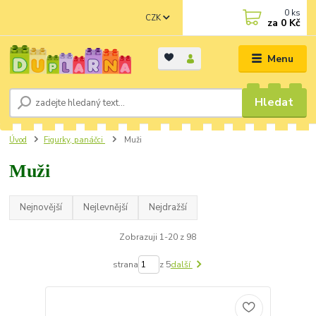
0
ks
CZK
za
0 Kč
Menu
Hledat
Úvod
Figurky, panáčci
Muži
Muži
Nejnovější
Nejlevnější
Nejdražší
Zobrazuji 1-20 z 98
strana
z 5
další