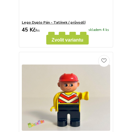
Lego Duplo Pán - Tatínek / průvodčí
45 Kč
skladem 4 ks
/
ks
Zvolit variantu