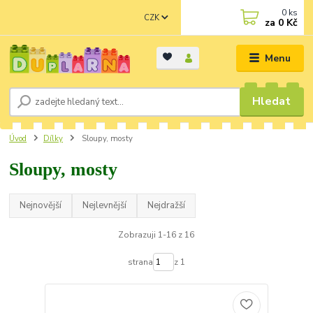
0
ks
CZK
za
0 Kč
Menu
Hledat
Úvod
Dílky
Sloupy, mosty
Sloupy, mosty
Nejnovější
Nejlevnější
Nejdražší
Zobrazuji 1-16 z 16
strana
z 1