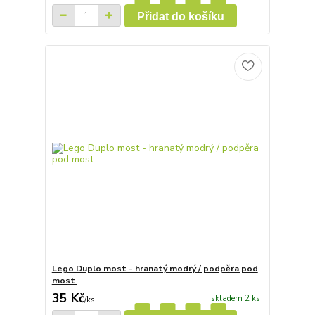
Přidat do košíku
Lego Duplo most - hranatý modrý / podpěra pod
most
35 Kč
skladem 2 ks
/
ks