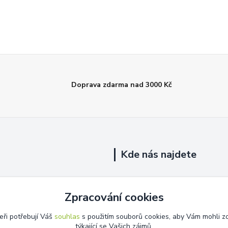
Doprava zdarma nad 3000 Kč
Kde nás najdete
Uhelná 719/5
Zpracování cookies
Říčany, 251 01
eři potřebují Váš
souhlas
s použitím souborů cookies, aby Vám mohli z
Na této adrese není prodejna.
týkající se Vašich zájmů.