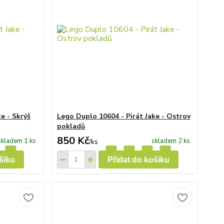
e - Skrýš
Lego Duplo 10604 - Pirát Jake - Ostrov
pokladů
850 Kč
skladem 1 ks
skladem 2 ks
/
ks
šíku
Přidat do košíku