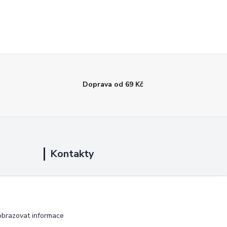
Doprava od 69 Kč
Kontakty
+420 725 889 873
(Po-Ne, 9-18 hod.)
info@duplarna.cz
obrazovat informace