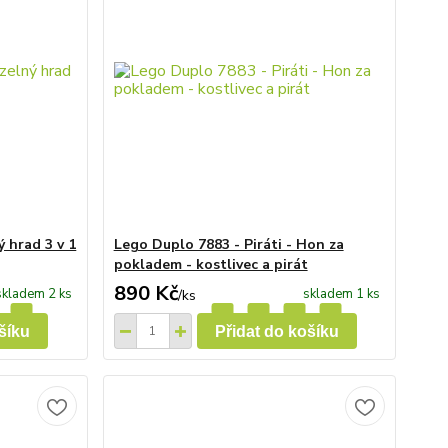
 hrad 3 v 1
Lego Duplo 7883 - Piráti - Hon za
pokladem - kostlivec a pirát
890 Kč
skladem 2 ks
skladem 1 ks
/
ks
šíku
Přidat do košíku