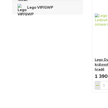
Lego VIP/GWP
Lego Du
královst
hradě
1 390