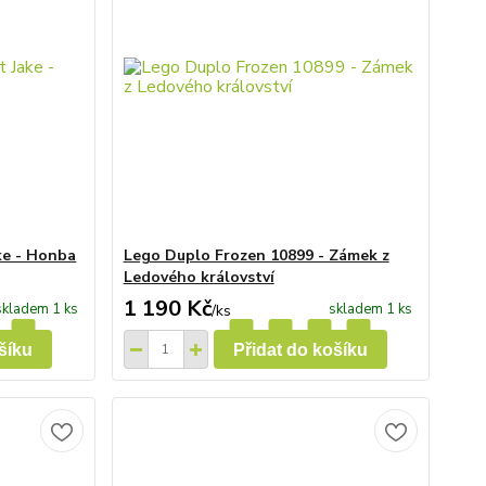
ke - Honba
Lego Duplo Frozen 10899 - Zámek z
Ledového království
1 190 Kč
skladem 1 ks
skladem 1 ks
/
ks
šíku
Přidat do košíku