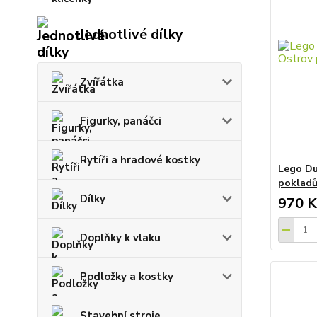
Jednotlivé dílky
Zvířátka
Figurky, panáčci
Rytíři a hradové kostky
Lego Du
poklad
Dílky
970 K
Doplňky k vlaku
Podložky a kostky
Stavební stroje