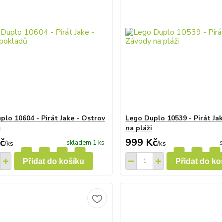
plo 10604 - Pirát Jake - Ostrov
Lego Duplo 10539 - Pirát Ja
ů
na pláži
č
999 Kč
skladem 1 ks
/
ks
/
ks
Přidat do košíku
Přidat do ko