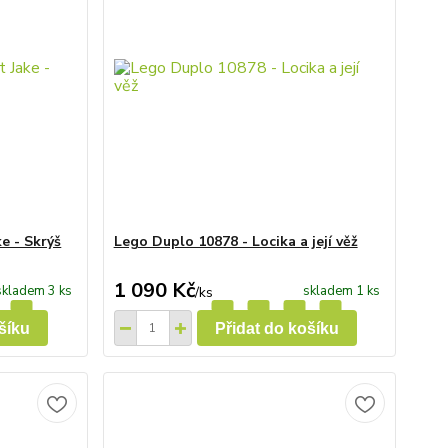
e - Skrýš
Lego Duplo 10878 - Locika a její věž
1 090 Kč
skladem 3 ks
skladem 1 ks
/
ks
šíku
Přidat do košíku