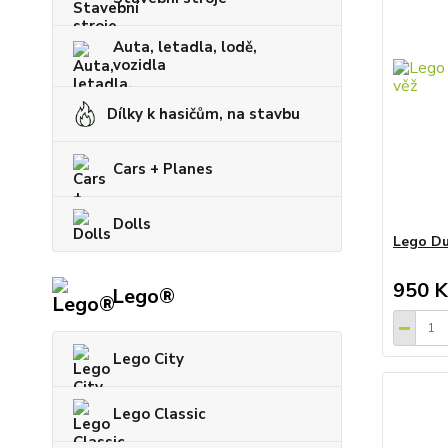
Auta, letadla, lodě,
vozidla
Dílky k hasičům, na stavbu
Cars + Planes
Dolls
Lego Dup
950 K
Lego®
Lego City
Lego Classic