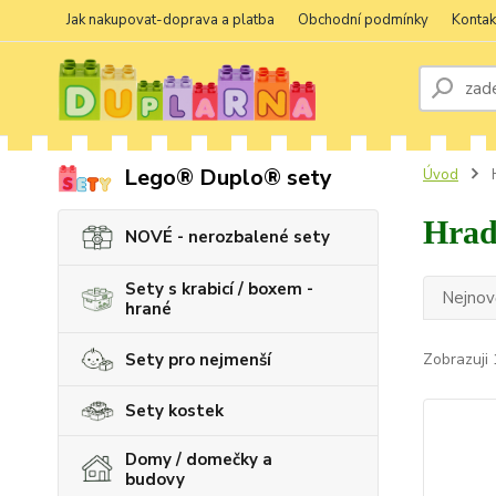
Jak nakupovat-doprava a platba
Obchodní podmínky
Kontak
Lego® Duplo® sety
Úvod
H
Hrad
NOVÉ - nerozbalené sety
Sety s krabicí / boxem -
Nejnově
hrané
Sety pro nejmenší
Zobrazuji 
Sety kostek
Domy / domečky a
budovy