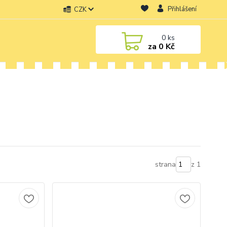
Přihlášení
CZK
0
ks
za
0 Kč
strana
z 1