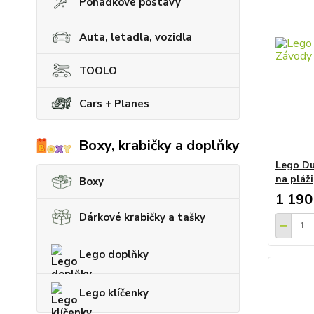
Pohádkové postavy
Auta, letadla, vozidla
TOOLO
Cars + Planes
Boxy, krabičky a doplňky
Lego Du
na pláži
Boxy
1 190
Dárkové krabičky a tašky
Lego doplňky
Lego klíčenky