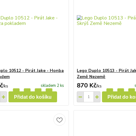
plo 10512 - Pirát Jake - Honba
Lego Duplo 10513 - Pirát Jak
ladem
Země Nezemě
č
870 Kč
skladem 2 ks
/
ks
/
ks
Přidat do košíku
Přidat do ko