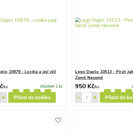
lo 10878 - Locika a její věž
Lego Duplo 10513 - Pirát Jak
Země Nezemě
č
950 Kč
skladem 1 ks
/
ks
/
ks
Přidat do košíku
Přidat do ko