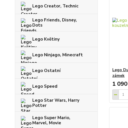
Lego Creator, Technic
Lego Friends, Disney,
Dots
Lego Květiny
Lego Ninjago, Minecraft
Lego Du
Lego Ostatní
zámek
1 090
Lego Speed
Lego Star Wars, Harry
Potter
Lego Super Mario,
Marvel, Movie