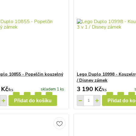
plo 10855 - Popelčin kouzelný
Lego Duplo 10998 - Kouzelný
/ Disney zámek
 Kč
3 190 Kč
skladem 1 ks
/
ks
/
ks
Přidat do košíku
Přidat do ko