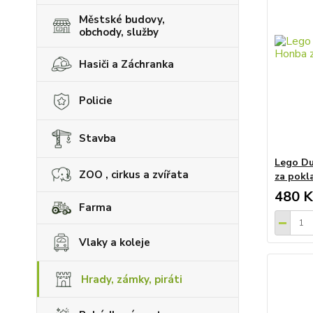
Městské budovy,
obchody, služby
Hasiči a Záchranka
Policie
Stavba
Lego Du
ZOO , cirkus a zvířata
za pok
480 K
Farma
Vlaky a koleje
Hrady, zámky, piráti