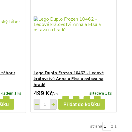
 tábor /
Lego Duplo Frozen 10462 - Ledové
království: Anna a Elsa a oslava na
hradě
499 Kč
skladem 1 ks
skladem 1 ks
/
ks
šíku
Přidat do košíku
strana
z 1