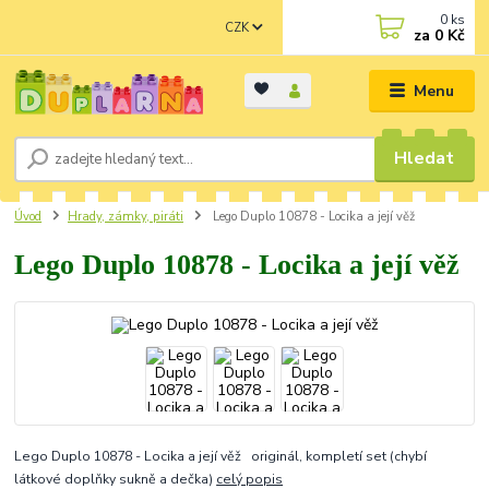
0
ks
CZK
za
0 Kč
Menu
Hledat
Úvod
Hrady, zámky, piráti
Lego Duplo 10878 - Locika a její věž
Lego Duplo 10878 - Locika a její věž
Lego Duplo 10878 - Locika a její věž originál, kompletí set (chybí
látkové doplňky sukně a dečka)
celý popis