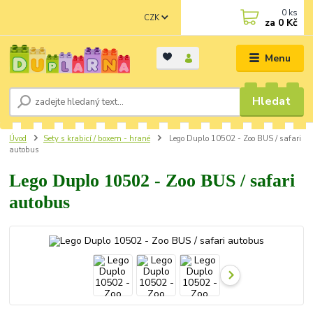
0
ks
CZK
za
0 Kč
Menu
Hledat
Úvod
Sety s krabicí / boxem - hrané
Lego Duplo 10502 - Zoo BUS / safari
autobus
Lego Duplo 10502 - Zoo BUS / safari
autobus