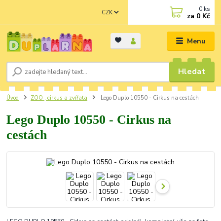
0
ks
CZK
za
0 Kč
Menu
Hledat
Úvod
ZOO , cirkus a zvířata
Lego Duplo 10550 - Cirkus na cestách
Lego Duplo 10550 - Cirkus na
cestách