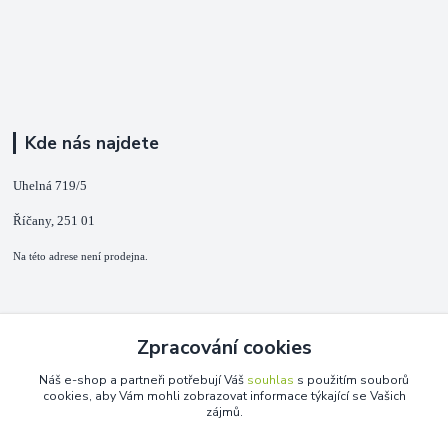
Kde nás najdete
Uhelná 719/5
Říčany, 251 01
Na této adrese není prodejna.
Kontakty
Zpracování cookies
+420 725 889 873
Náš e-shop a partneři potřebují Váš
souhlas
s použitím souborů
(Po-Ne, 9-18 hod.)
cookies, aby Vám mohli zobrazovat informace týkající se Vašich
zájmů.
info@duplarna.cz