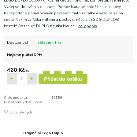
LEGO DUPLO 10550 - Cirkus na cestách originál, kompletní, vše na foto
Vydej se do světa s cirkusem! Pomoz klaunovi naložit na cirkusový
transportér s pomalovaným přívěsem malou žirafku a vydejte se na
cestu! Nakrm zvířátka vidlemi a postav si něco z LEGO® DUPLO®
kostek! Obsahuje DUPLO figurku klauna...
celý popis
Dostupnost
skladem 1 ks
Nejsme plátci DPH
460 Kč
/
ks
Přidat do košíku
Číslo produktu:
10550
Hlídat cenu / dostupnost
Do oblíbených
Originální Lego Duplo