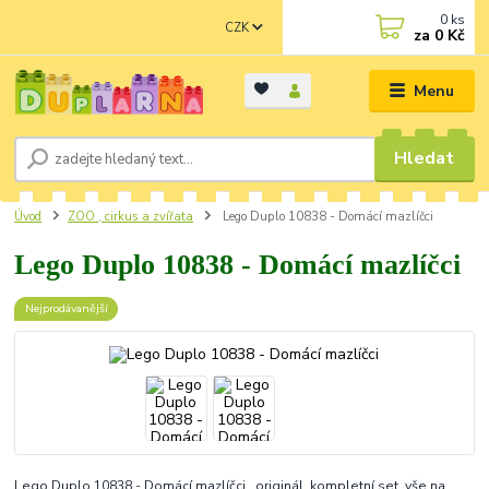
0
ks
CZK
za
0 Kč
Menu
Hledat
Úvod
ZOO , cirkus a zvířata
Lego Duplo 10838 - Domácí mazlíčci
Lego Duplo 10838 - Domácí mazlíčci
Nejprodávanější
Lego Duplo 10838 - Domácí mazlíčci originál, kompletní set, vše na