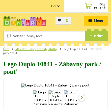
0
ks
CZK
za
0 Kč
Menu
Hledat
Úvod
Městské budovy, obchody, služby
Lego Duplo 10841 - Zábavný
park / pouť
Lego Duplo 10841 - Zábavný park /
pouť