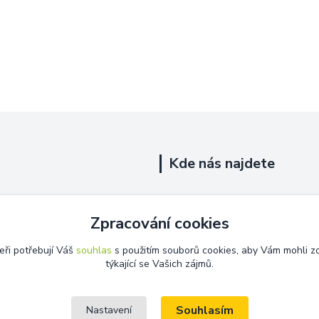
Kde nás najdete
Uhelná 719/5
Zpracování cookies
Říčany, 251 01
eři potřebují Váš
souhlas
s použitím souborů cookies, aby Vám mohli z
Na této adrese není prodejna.
týkající se Vašich zájmů.
Souhlasím
Nastavení