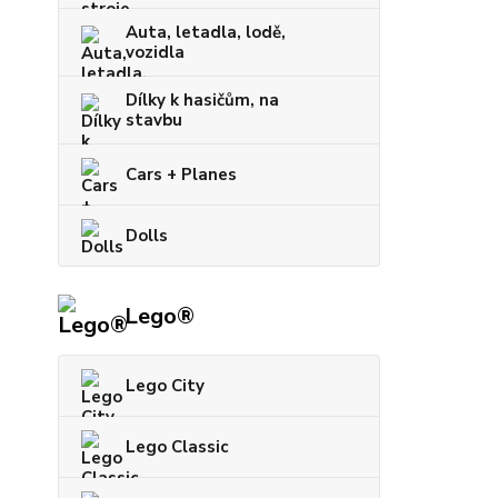
Auta, letadla, lodě,
vozidla
Dílky k hasičům, na
stavbu
Cars + Planes
Dolls
Lego®
Lego City
Lego Classic