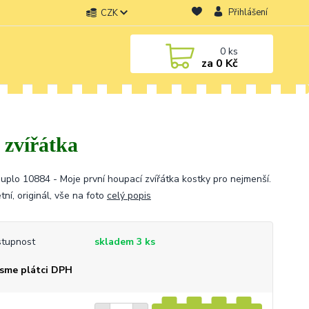
Přihlášení
CZK
0
ks
za
0 Kč
 zvířátka
uplo 10884 - Moje první houpací zvířátka kostky pro nejmenší.
ní, originál, vše na foto
celý popis
tupnost
skladem 3 ks
sme plátci DPH