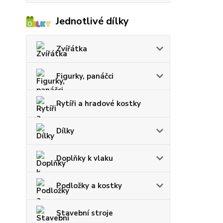
Jednotlivé dílky
Zvířátka
Figurky, panáčci
Rytíři a hradové kostky
Dílky
Doplňky k vlaku
Podložky a kostky
Stavební stroje