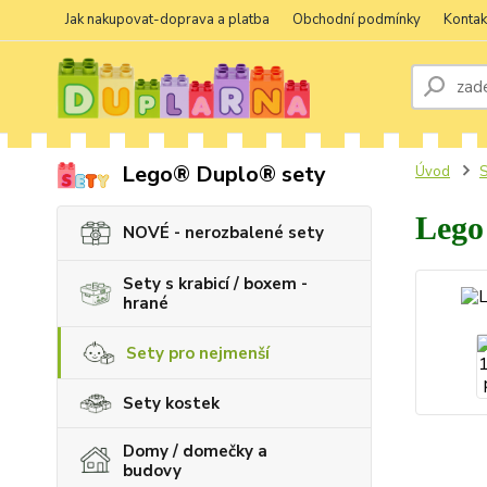
Jak nakupovat-doprava a platba
Obchodní podmínky
Kontak
Lego® Duplo® sety
Úvod
S
Lego
NOVÉ - nerozbalené sety
Sety s krabicí / boxem -
hrané
Sety pro nejmenší
Sety kostek
Domy / domečky a
budovy