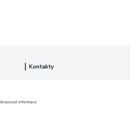
Kontakty
+420 725 889 873
(Po-Ne, 9-18 hod.)
info@duplarna.cz
obrazovat informace