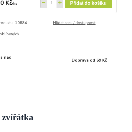
0 Kč
/
ks
Přidat do košíku
roduktu:
10884
Hlídat cenu / dostupnost
oblíbených
a nad
Doprava od 69 Kč
 zvířátka