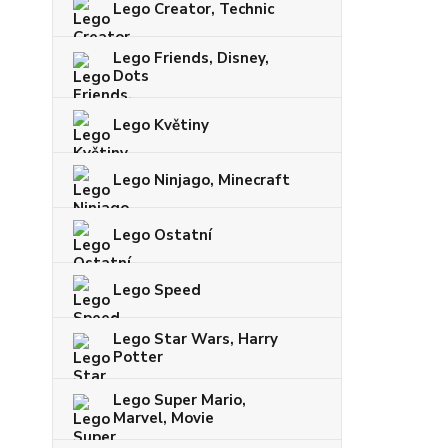
Lego Creator, Technic
Lego Friends, Disney,
Dots
Lego Květiny
Lego Ninjago, Minecraft
Lego Ostatní
Lego Speed
Lego Star Wars, Harry
Potter
Lego Super Mario,
Marvel, Movie