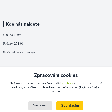
Kde nás najdete
Uhelná 719/5
Říčany, 251 01
Na této adrese není prodejna.
Kontakty
Zpracování cookies
+420 725 889 873
Náš e-shop a partneři potřebují Váš
souhlas
s použitím souborů
(Po-Ne, 9-18 hod.)
cookies, aby Vám mohli zobrazovat informace týkající se Vašich
zájmů.
info@duplarna.cz
Souhlasím
Nastavení