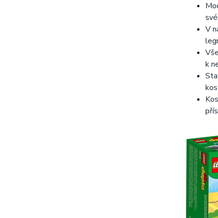
Mod
své
V n
leg
Vše
k n
Sta
kos
Kos
pří