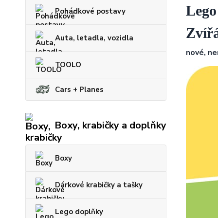
Lego
Pohádkové postavy
Zvíř
Auta, letadla, vozidla
nové, ne
TOOLO
Cars + Planes
Boxy, krabičky a doplňky
Boxy
Dárkové krabičky a tašky
Lego doplňky