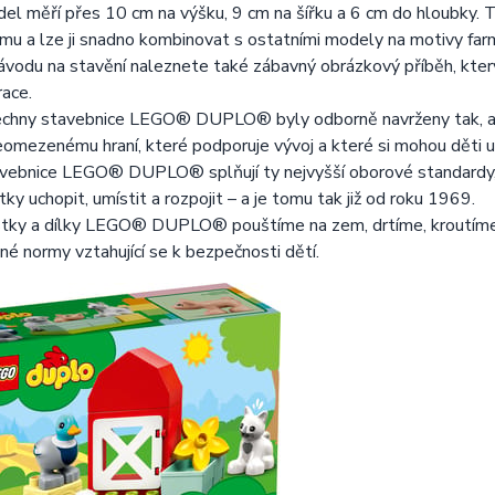
el měří přes 10 cm na výšku, 9 cm na šířku a 6 cm do hloubky. 
mu a lze ji snadno kombinovat s ostatními modely na motivy 
ávodu na stavění naleznete také zábavný obrázkový příběh, který 
race.
chny stavebnice LEGO® DUPLO® byly odborně navrženy tak, ab
eomezenému hraní, které podporuje vývoj a které si mohou děti už
vebnice LEGO® DUPLO® splňují ty nejvyšší oborové standardy, ta
tky uchopit, umístit a rozpojit – a je tomu tak již od roku 1969.
tky a dílky LEGO® DUPLO® pouštíme na zem, drtíme, kroutíme, za
sné normy vztahující se k bezpečnosti dětí.