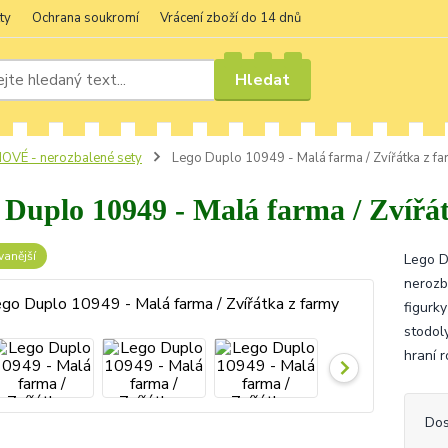
ty
Ochrana soukromí
Vrácení zboží do 14 dnů
Hledat
OVÉ - nerozbalené sety
Lego Duplo 10949 - Malá farma / Zvířátka z f
 Duplo 10949 - Malá farma / Zvířá
anější
Lego D
nerozb
figurk
stodoly
hraní ro
Dos