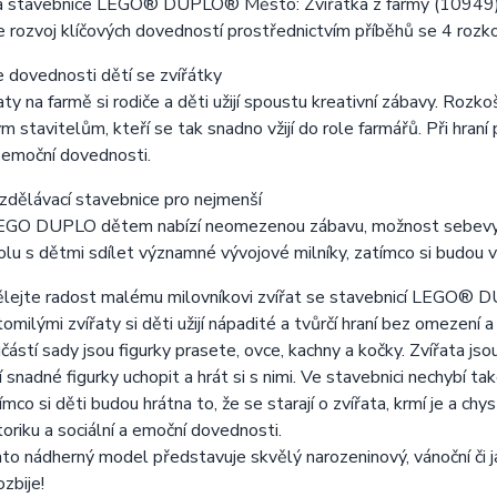
á stavebnice LEGO® DUPLO® Město: Zvířátka z farmy (10949) mal
 rozvoj klíčových dovedností prostřednictvím příběhů se 4 rozko
e dovednosti dětí se zvířátky
aty na farmě si rodiče a děti užijí spoustu kreativní zábavy. Rozk
m stavitelům, kteří se tak snadno vžijí do role farmářů. Při hraní
a emoční dovednosti.
zdělávací stavebnice pro nejmenší
EGO DUPLO dětem nabízí neomezenou zábavu, možnost sebevyj
olu s dětmi sdílet významné vývojové milníky, zatímco si budou v
lejte radost malému milovníkovi zvířat se stavebnicí LEGO® 
tomilými zvířaty si děti užijí nápadité a tvůrčí hraní bez omezení
částí sady jsou figurky prasete, ovce, kachny a kočky. Zvířata js
í snadné figurky uchopit a hrát si s nimi. Ve stavebnici nechybí t
ímco si děti budou hrátna to, že se starají o zvířata, krmí je a ch
oriku a sociální a emoční dovednosti.
to nádherný model představuje skvělý narozeninový, vánoční či jak
ozbije!