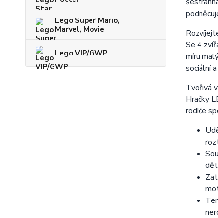
šestrann
podněcuje
Lego Super Mario,
Marvel, Movie
Rozvíjejt
Se 4 zvíř
Lego VIP/GWP
míru malý
sociální 
Tvořivá v
Hračky L
rodiče sp
Udě
roz
Sou
dět
Zat
mot
Ten
ner