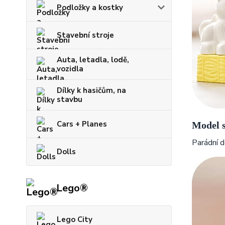
Podložky a kostky
Stavební stroje
Auta, letadla, lodě,
vozidla
Dílky k hasičům, na
stavbu
Cars + Planes
Model s
Parádní de
Dolls
Lego®
Lego City