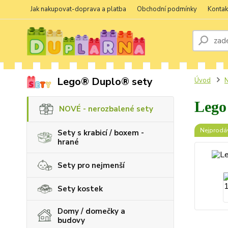
Jak nakupovat-doprava a platba
Obchodní podmínky
Kontak
Lego® Duplo® sety
Úvod
N
Lego
NOVÉ - nerozbalené sety
Nejprodáv
Sety s krabicí / boxem -
hrané
Sety pro nejmenší
Sety kostek
Domy / domečky a
budovy