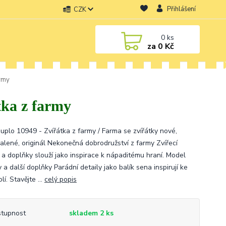
Přihlášení
CZK
0
ks
za
0 Kč
army
tka z farmy
uplo 10949 - Zvířátka z farmy / Farma se zvířátky nové,
alené, originál Nekonečná dobrodružství z farmy Zvířecí
y a doplňky slouží jako inspirace k nápaditému hraní. Model
 a další doplňky Parádní detaily jako balík sena inspirují ke
lí. Stavějte ...
celý popis
tupnost
skladem 2 ks