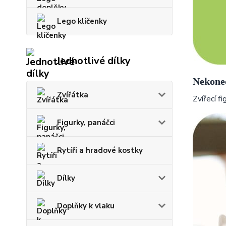
Lego klíčenky
Jednotlivé dílky
Nekone
Zvířátka
Zvířecí f
Figurky, panáčci
Rytíři a hradové kostky
Dílky
Doplňky k vlaku