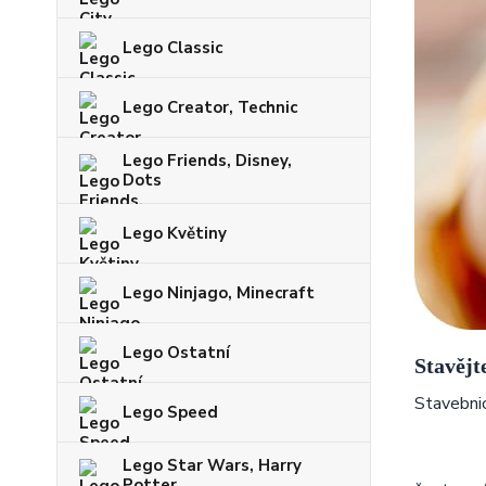
Lego Classic
Lego Creator, Technic
Lego Friends, Disney,
Dots
Lego Květiny
Lego Ninjago, Minecraft
Lego Ostatní
Stavějt
Stavebnic
Lego Speed
Lego Star Wars, Harry
Potter