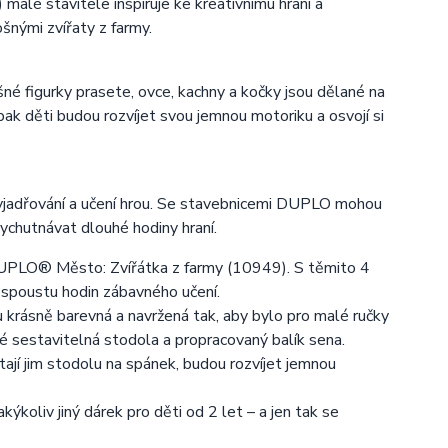
é stavitele inspiruje ke kreativnímu hraní a
šnými zvířaty z farmy.
ošné figurky prasete, ovce, kachny a kočky jsou dělané na
 pak děti budou rozvíjet svou jemnou motoriku a osvojí si
adřování a učení hrou. Se stavebnicemi DUPLO mohou
ychutnávat dlouhé hodiny hraní.
DUPLO® Město: Zvířátka z farmy (10949). S těmito 4
 a spoustu hodin zábavného učení.
ou krásně barevná a navržená tak, aby bylo pro malé ručky
aké sestavitelná stodola a propracovaný balík sena.
ystají jim stodolu na spánek, budou rozvíjet jemnou
ýkoliv jiný dárek pro děti od 2 let – a jen tak se