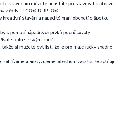
Tuto stavebnici můžete neustále přestavovat k obrazu
farmy z řady LEGO® DUPLO®.
kreativní stavění a nápadité hraní obohatí o špetku
y s pomocí nápaditých prvků podněcovaly
ívat spolu se svými rodiči.
kže si můžete být jisti, že je pro malé ručky snadné
hříváme a analyzujeme, abychom zajistili, že splňují