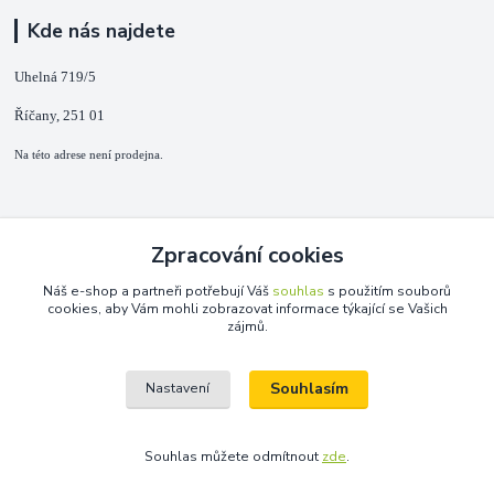
Kde nás najdete
Uhelná 719/5
Říčany, 251 01
Na této adrese není prodejna.
Kontakty
Zpracování cookies
+420 725 889 873
Náš e-shop a partneři potřebují Váš
souhlas
s použitím souborů
(Po-Ne, 9-18 hod.)
cookies, aby Vám mohli zobrazovat informace týkající se Vašich
zájmů.
info@duplarna.cz
Souhlasím
Nastavení
Souhlas můžete odmítnout
zde
.
Vytvořeno na
Eshop-rychle.cz