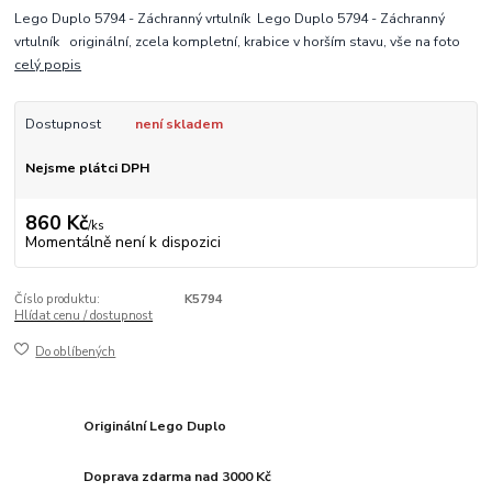
Lego Duplo 5794 - Záchranný vrtulník Lego Duplo 5794 - Záchranný
vrtulník originální, zcela kompletní, krabice v horším stavu, vše na foto
celý popis
Dostupnost
není skladem
Nejsme plátci DPH
860 Kč
/
ks
Momentálně není k dispozici
Číslo produktu:
K5794
Hlídat cenu / dostupnost
Do oblíbených
Originální Lego Duplo
Doprava zdarma nad 3000 Kč