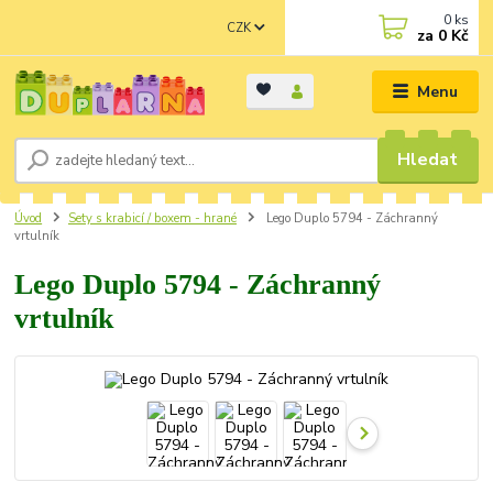
0
ks
CZK
za
0 Kč
Menu
Hledat
Úvod
Sety s krabicí / boxem - hrané
Lego Duplo 5794 - Záchranný
vrtulník
Lego Duplo 5794 - Záchranný
vrtulník