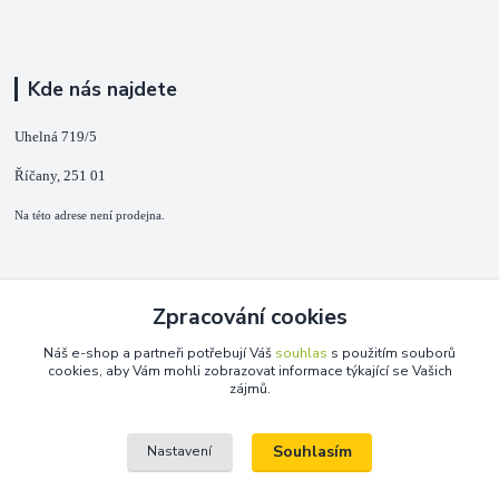
Kde nás najdete
Uhelná 719/5
Říčany, 251 01
Na této adrese není prodejna.
Kontakty
Zpracování cookies
+420 725 889 873
Náš e-shop a partneři potřebují Váš
souhlas
s použitím souborů
(Po-Ne, 9-18 hod.)
cookies, aby Vám mohli zobrazovat informace týkající se Vašich
zájmů.
info@duplarna.cz
Souhlasím
Nastavení