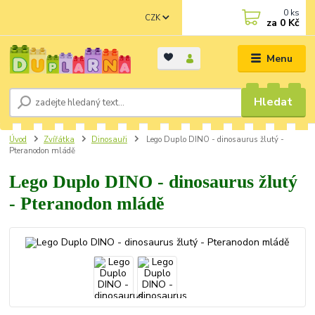
0
ks
CZK
za
0 Kč
Menu
Hledat
Úvod
Zvířátka
Dinosauři
Lego Duplo DINO - dinosaurus žlutý -
Pteranodon mládě
Lego Duplo DINO - dinosaurus žlutý
- Pteranodon mládě