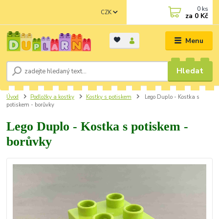
0
ks
CZK
za
0 Kč
Menu
Hledat
Úvod
Podložky a kostky
Kostky s potiskem
Lego Duplo - Kostka s
potiskem - borůvky
Lego Duplo - Kostka s potiskem -
borůvky