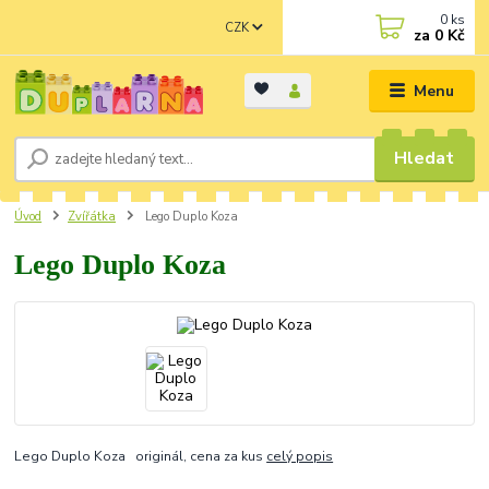
0
ks
CZK
za
0 Kč
Menu
Hledat
Úvod
Zvířátka
Lego Duplo Koza
Lego Duplo Koza
Lego Duplo Koza originál, cena za kus
celý popis