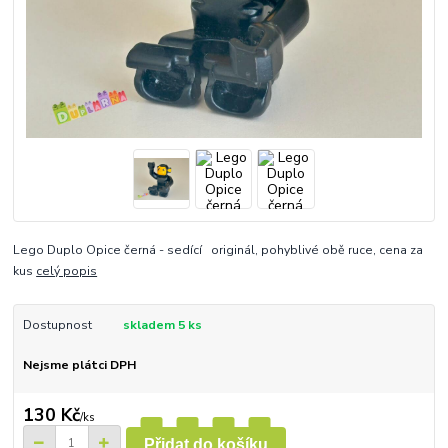
Lego Duplo Opice černá - sedící originál, pohyblivé obě ruce, cena za
kus
celý popis
Dostupnost
skladem 5 ks
Nejsme plátci DPH
130 Kč
/
ks
Přidat do košíku