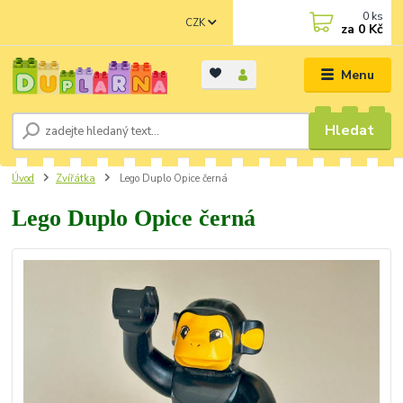
0
ks
CZK
za
0 Kč
Menu
Hledat
Úvod
Zvířátka
Lego Duplo Opice černá
Lego Duplo Opice černá