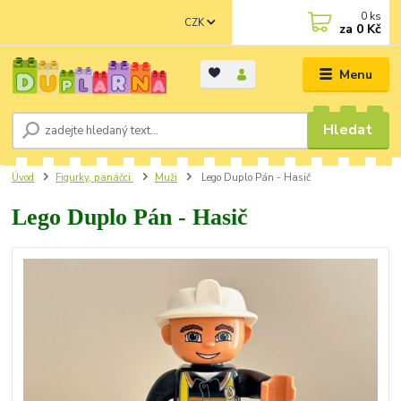
0
ks
CZK
za
0 Kč
Menu
Hledat
Úvod
Figurky, panáčci
Muži
Lego Duplo Pán - Hasič
Lego Duplo Pán - Hasič