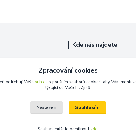
Kde nás najdete
Uhelná 719/5
Zpracování cookies
Říčany, 251 01
eři potřebují Váš
souhlas
s použitím souborů cookies, aby Vám mohli z
Na této adrese není prodejna.
týkající se Vašich zájmů.
Souhlasím
Nastavení
Souhlas můžete odmítnout
zde
.