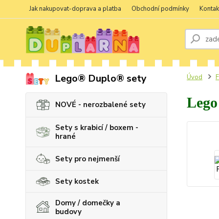
Jak nakupovat-doprava a platba
Obchodní podmínky
Kontak
Lego® Duplo® sety
Úvod
F
Lego
NOVÉ - nerozbalené sety
Sety s krabicí / boxem -
hrané
Sety pro nejmenší
Sety kostek
Domy / domečky a
budovy