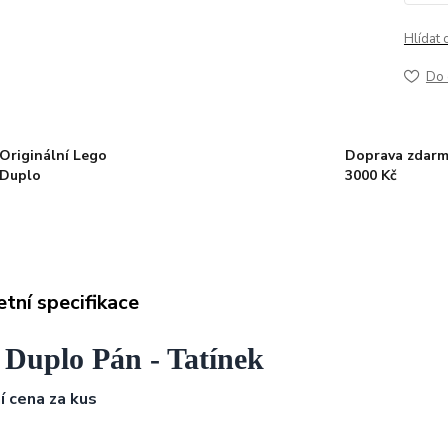
Hlídat 
Do 
Originální Lego
Doprava zdarm
Duplo
3000 Kč
tní specifikace
 Duplo Pán - Tatínek
ní cena za kus