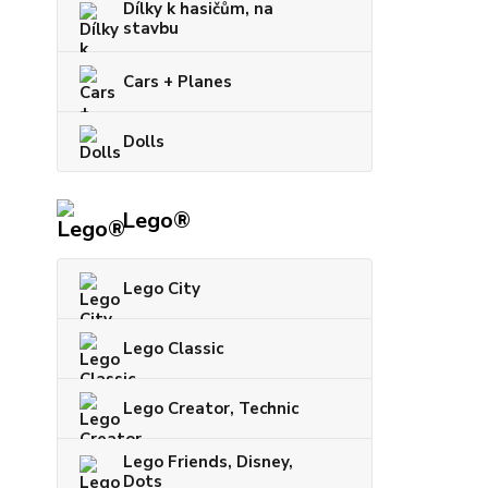
Dílky k hasičům, na
stavbu
Cars + Planes
Dolls
Lego®
Lego City
Lego Classic
Lego Creator, Technic
Lego Friends, Disney,
Dots