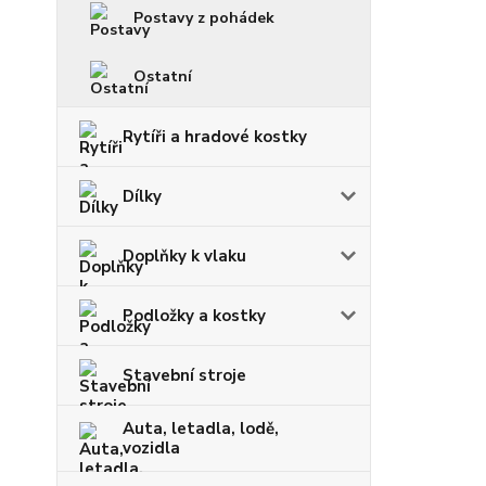
Postavy z pohádek
Ostatní
Rytíři a hradové kostky
Dílky
Doplňky k vlaku
Podložky a kostky
Stavební stroje
Auta, letadla, lodě,
vozidla