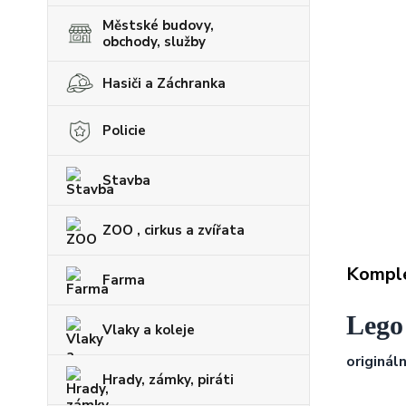
Městské budovy,
obchody, služby
Hasiči a Záchranka
Policie
Stavba
ZOO , cirkus a zvířata
Komple
Farma
Lego
Vlaky a koleje
originál
Hrady, zámky, piráti