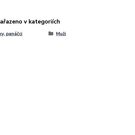
zařazeno v kategoriích
ky, panáčci
Muži