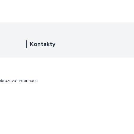
Kontakty
+420 725 889 873
(Po-Ne, 9-18 hod.)
info@duplarna.cz
obrazovat informace
Vytvořeno na
Eshop-rychle.cz