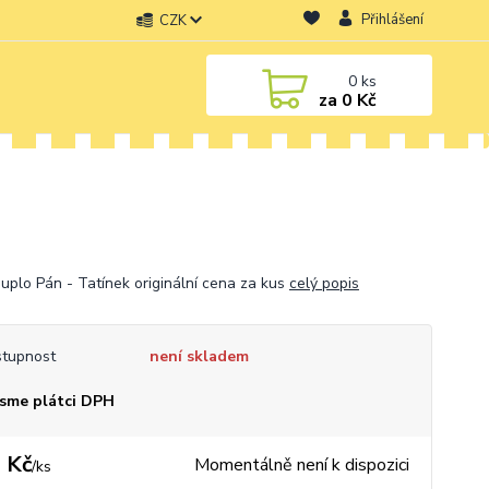
Přihlášení
CZK
0
ks
za
0 Kč
uplo Pán - Tatínek originální cena za kus
celý popis
tupnost
není skladem
sme plátci DPH
 Kč
Momentálně není k dispozici
/
ks