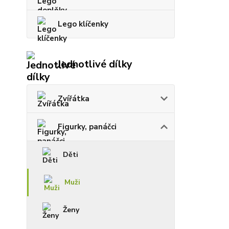
Lego klíčenky
Jednotlivé dílky
Zvířátka
Figurky, panáčci
Děti
Muži
Ženy