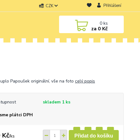
Přihlášení
CZK
0
ks
za
0 Kč
uplo Papoušek originální, vše na foto
celý popis
tupnost
skladem 1 ks
sme plátci DPH
 Kč
/
ks
Přidat do košíku