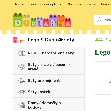
Jak nakupovat-doprava a platba
Obchodní podmínky
Kontak
Lego® Duplo® sety
Úvod
Z
Lego
NOVÉ - nerozbalené sety
Sety s krabicí / boxem -
hrané
Sety pro nejmenší
Sety kostek
Domy / domečky a
budovy