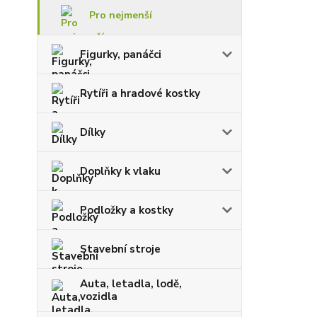
Pro nejmenší
Figurky, panáčci
Rytíři a hradové kostky
Dílky
Doplňky k vlaku
Podložky a kostky
Stavební stroje
Auta, letadla, lodě,
vozidla