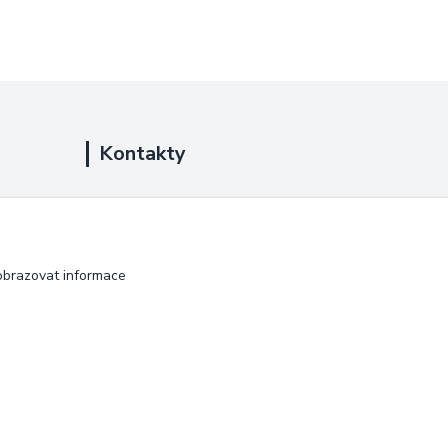
Kontakty
+420 725 889 873
(Po-Ne, 9-18 hod.)
info@duplarna.cz
obrazovat informace
Vytvořeno na
Eshop-rychle.cz