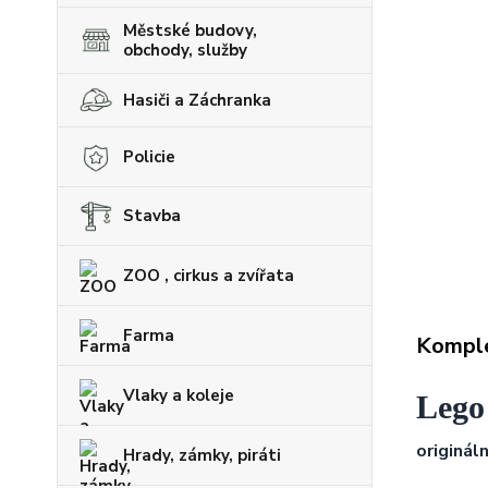
Městské budovy,
obchody, služby
Hasiči a Záchranka
Policie
Stavba
ZOO , cirkus a zvířata
Farma
Komple
Vlaky a koleje
Lego
origináln
Hrady, zámky, piráti