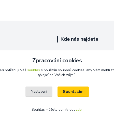
Kde nás najdete
Uhelná 719/5
Zpracování cookies
Říčany, 251 01
eři potřebují Váš
souhlas
s použitím souborů cookies, aby Vám mohli z
Na této adrese není prodejna.
týkající se Vašich zájmů.
Souhlasím
Nastavení
Souhlas můžete odmítnout
zde
.