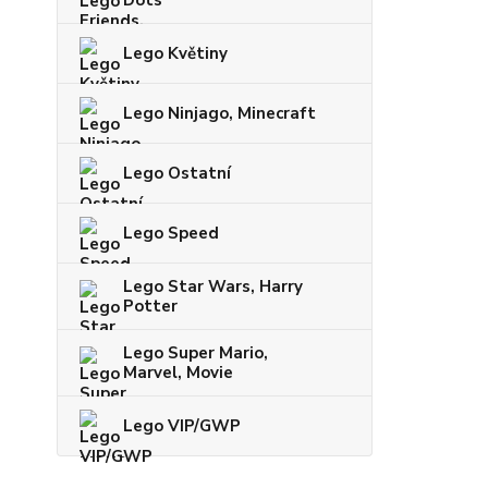
Dots
Lego Květiny
Lego Ninjago, Minecraft
Lego Ostatní
Lego Speed
Lego Star Wars, Harry
Potter
Lego Super Mario,
Marvel, Movie
Lego VIP/GWP