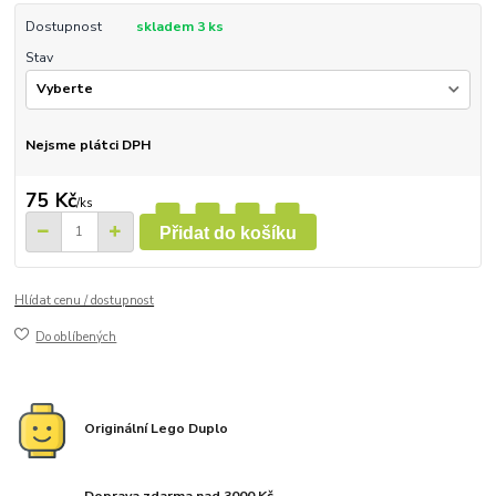
Dostupnost
skladem 3 ks
Stav
Nejsme plátci DPH
75 Kč
/
ks
Přidat do košíku
Hlídat cenu / dostupnost
Do oblíbených
Originální Lego Duplo