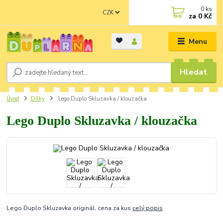
0
ks
CZK
za
0 Kč
Menu
Hledat
Úvod
Dílky
Lego Duplo Skluzavka / klouzačka
Lego Duplo Skluzavka / klouzačka
Lego Duplo Skluzavka originál, cena za kus
celý popis