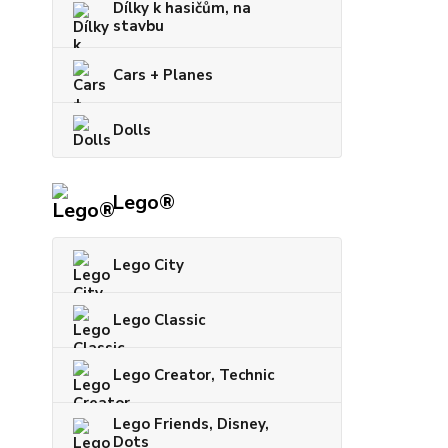
Dílky k hasičům, na
stavbu
Cars + Planes
Dolls
Lego®
Lego City
Lego Classic
Lego Creator, Technic
Lego Friends, Disney,
Dots