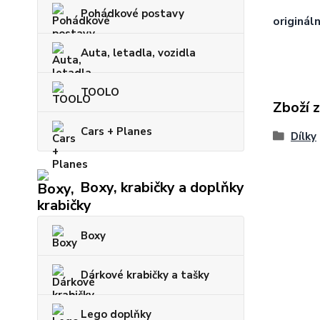
Pohádkové postavy
origináln
Auta, letadla, vozidla
TOOLO
Zboží 
Cars + Planes
Dílky
Boxy, krabičky a doplňky
Boxy
Dárkové krabičky a tašky
Lego doplňky