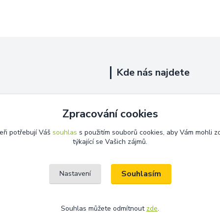
Kde nás najdete
Uhelná 719/5
Zpracování cookies
Říčany, 251 01
eři potřebují Váš
souhlas
s použitím souborů cookies, aby Vám mohli z
Na této adrese není prodejna.
týkající se Vašich zájmů.
Souhlasím
Nastavení
Souhlas můžete odmítnout
zde
.