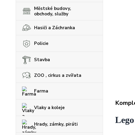
Městské budovy,
obchody, služby
Hasiči a Záchranka
Policie
Stavba
ZOO , cirkus a zvířata
Farma
Komple
Vlaky a koleje
Lego
Hrady, zámky, piráti