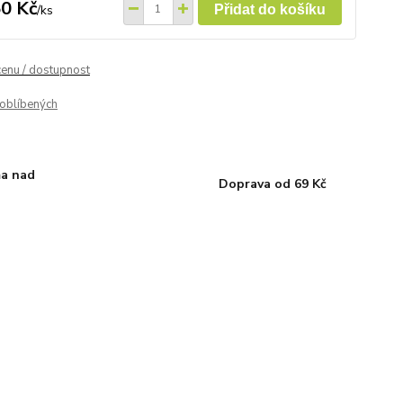
0 Kč
/
ks
Přidat do košíku
cenu / dostupnost
oblíbených
a nad
Doprava od 69 Kč