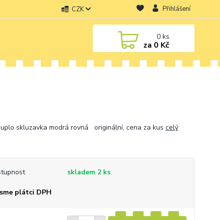
Přihlášení
CZK
0
ks
za
0 Kč
uplo skluzavka modrá rovná originální, cena za kus
celý
tupnost
skladem 2 ks
sme plátci DPH