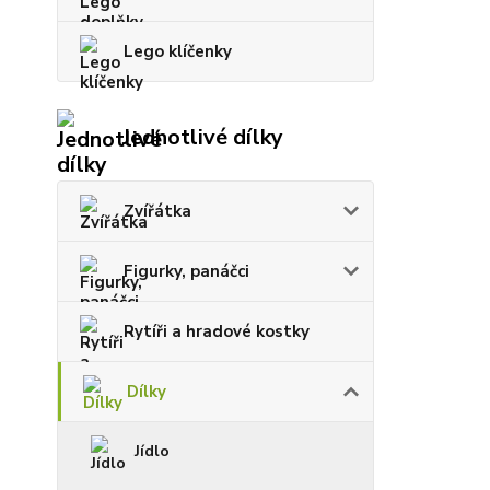
Lego klíčenky
Jednotlivé dílky
Zvířátka
Figurky, panáčci
Rytíři a hradové kostky
Dílky
Jídlo