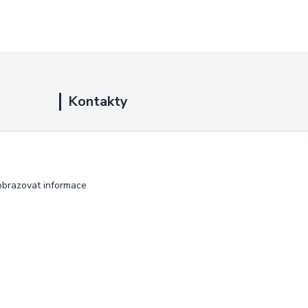
Kontakty
+420 725 889 873
(Po-Ne, 9-18 hod.)
info@duplarna.cz
obrazovat informace
Vytvořeno na
Eshop-rychle.cz