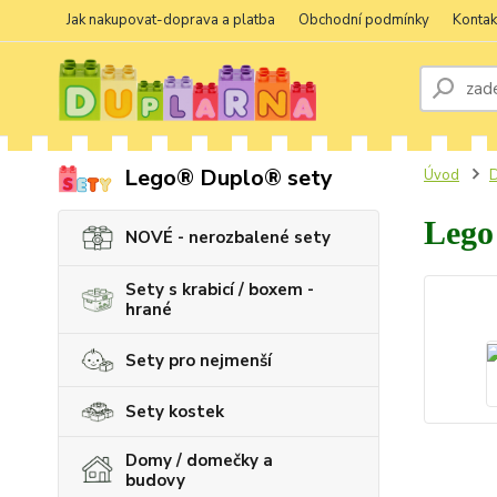
Jak nakupovat-doprava a platba
Obchodní podmínky
Kontak
Lego® Duplo® sety
Úvod
D
Lego
NOVÉ - nerozbalené sety
Sety s krabicí / boxem -
hrané
Sety pro nejmenší
Sety kostek
Domy / domečky a
budovy