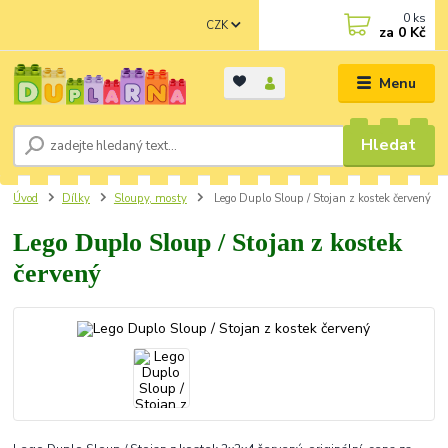
0
ks
CZK
za
0 Kč
Menu
Hledat
Úvod
Dílky
Sloupy, mosty
Lego Duplo Sloup / Stojan z kostek červený
Lego Duplo Sloup / Stojan z kostek
červený