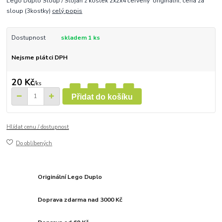
Lego Duplo Sloup / Stojan z kostek 2x2x4 červený originální, cena za
sloup (3kostky)
celý popis
Dostupnost
skladem 1 ks
Nejsme plátci DPH
20 Kč
/
ks
Přidat do košíku
Hlídat cenu / dostupnost
Do oblíbených
Originální Lego Duplo
Doprava zdarma nad 3000 Kč