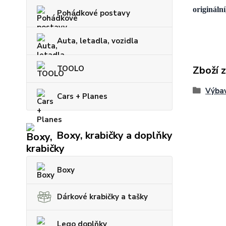
origináln
Pohádkové postavy
Auta, letadla, vozidla
TOOLO
Zboží 
Výba
Cars + Planes
Boxy, krabičky a doplňky
Boxy
Dárkové krabičky a tašky
Lego doplňky