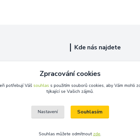
Kde nás najdete
Uhelná 719/5
Zpracování cookies
Říčany, 251 01
eři potřebují Váš
souhlas
s použitím souborů cookies, aby Vám mohli z
Na této adrese není prodejna.
týkající se Vašich zájmů.
Souhlasím
Nastavení
Souhlas můžete odmítnout
zde
.