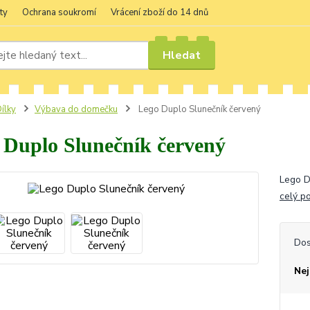
ty
Ochrana soukromí
Vrácení zboží do 14 dnů
Hledat
ílky
Výbava do domečku
Lego Duplo Slunečník červený
 Duplo Slunečník červený
Lego D
celý p
Dos
Nej