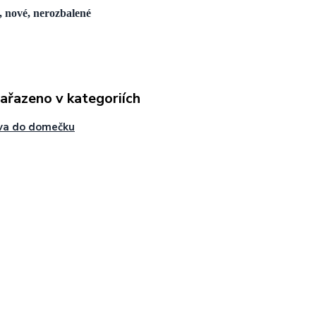
í, nové, nerozbalené
zařazeno v kategoriích
va do domečku