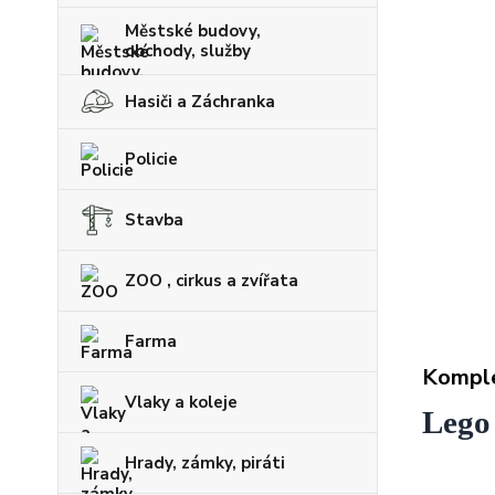
Městské budovy,
obchody, služby
Hasiči a Záchranka
Policie
Stavba
ZOO , cirkus a zvířata
Farma
Komple
Vlaky a koleje
Lego 
Hrady, zámky, piráti