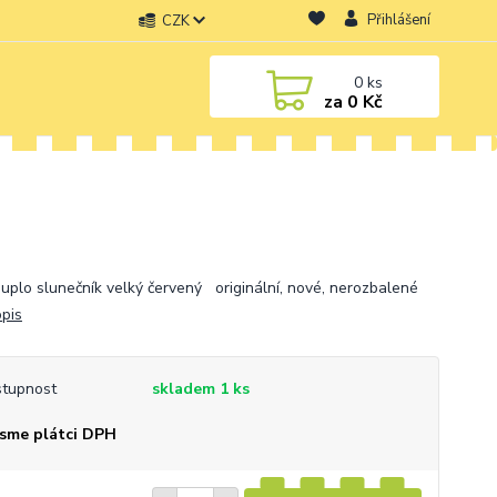
Přihlášení
CZK
0
ks
za
0 Kč
uplo slunečník velký červený originální, nové, nerozbalené
opis
tupnost
skladem 1 ks
sme plátci DPH