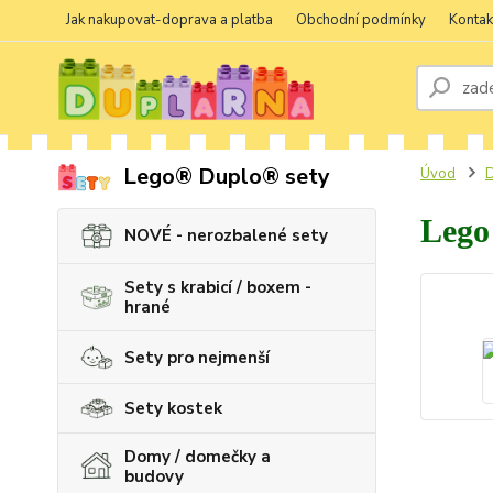
Jak nakupovat-doprava a platba
Obchodní podmínky
Kontak
Lego® Duplo® sety
Úvod
D
Lego
NOVÉ - nerozbalené sety
Sety s krabicí / boxem -
hrané
Sety pro nejmenší
Sety kostek
Domy / domečky a
budovy