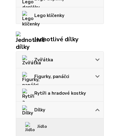
Lego klíčenky
Jednotlivé dílky
Zvířátka
Figurky, panáčci
Rytíři a hradové kostky
Dílky
Jídlo