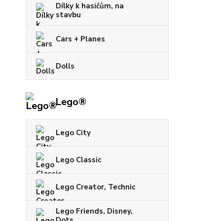
Dílky k hasičům, na
stavbu
Cars + Planes
Dolls
Lego®
Lego City
Lego Classic
Lego Creator, Technic
Lego Friends, Disney,
Dots