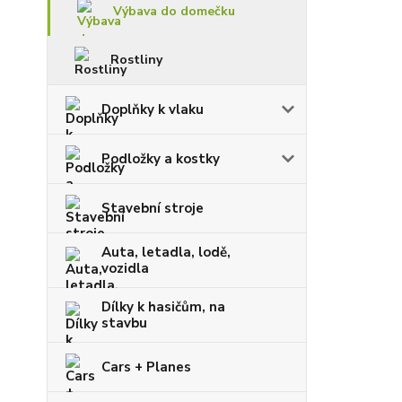
Výbava do domečku
Rostliny
Doplňky k vlaku
Podložky a kostky
Stavební stroje
Auta, letadla, lodě,
vozidla
Dílky k hasičům, na
stavbu
Cars + Planes