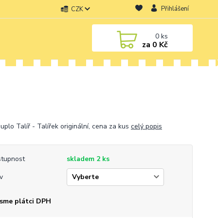
Přihlášení
CZK
0
ks
za
0 Kč
plo Talíř - Talířek originální, cena za kus
celý popis
tupnost
skladem 2 ks
v
sme plátci DPH