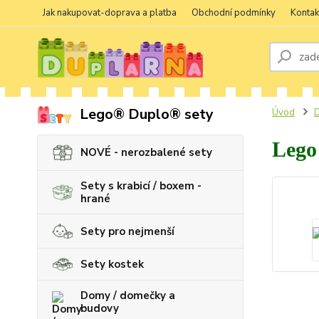
Jak nakupovat-doprava a platba
Obchodní podmínky
Kontak
Lego® Duplo® sety
Úvod
D
Lego 
NOVÉ - nerozbalené sety
Sety s krabicí / boxem -
hrané
Sety pro nejmenší
Sety kostek
Domy / domečky a
budovy