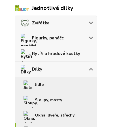
Jednotlivé dílky
Zvířátka
Figurky, panáčci
Rytíři a hradové kostky
Dílky
Jídlo
Sloupy, mosty
Okna, dveře, střechy