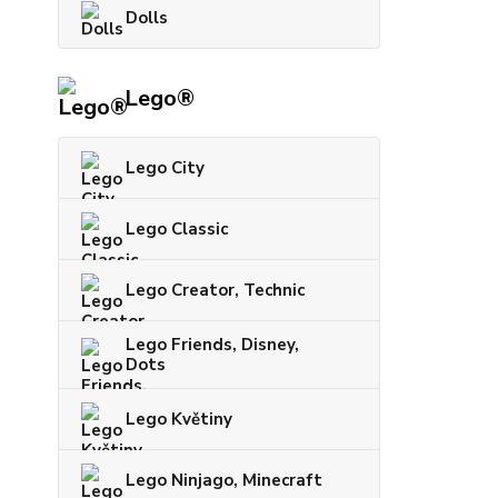
Dolls
Lego®
Lego City
Lego Classic
Lego Creator, Technic
Lego Friends, Disney,
Dots
Lego Květiny
Lego Ninjago, Minecraft