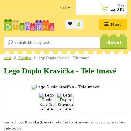
0
ks
CZK
za
0 Kč
Menu
Hledat
Úvod
Zvířátka
Lego Duplo Kravička - Tele tmavé
Lego Duplo Kravička - Tele tmavé
Lego Duplo Kravička (kráva) - Tele (telátko) tmavé originál, cena za kus
celý popis