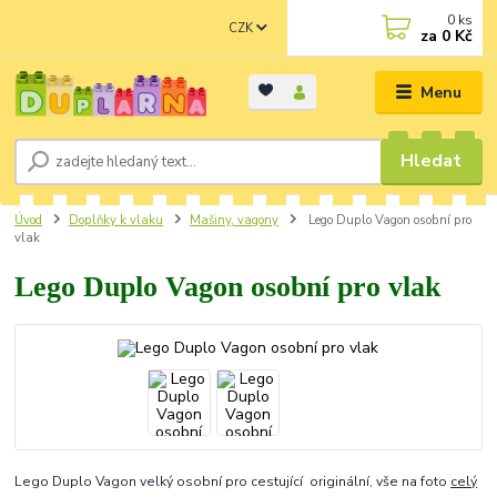
0
ks
CZK
za
0 Kč
Menu
Hledat
Úvod
Doplňky k vlaku
Mašiny, vagony
Lego Duplo Vagon osobní pro
vlak
Lego Duplo Vagon osobní pro vlak
Lego Duplo Vagon velký osobní pro cestující originální, vše na foto
celý