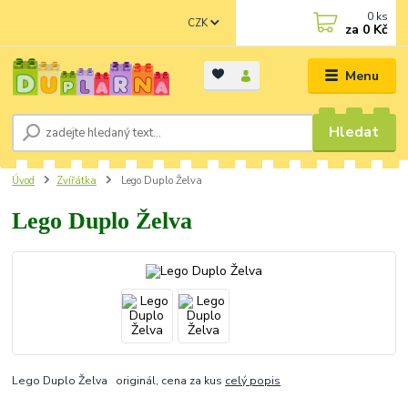
0
ks
CZK
za
0 Kč
Menu
Hledat
Úvod
Zvířátka
Lego Duplo Želva
Lego Duplo Želva
Lego Duplo Želva originál, cena za kus
celý popis