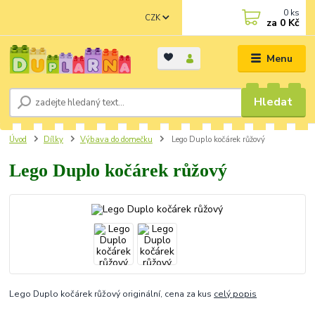
0
ks
CZK
za
0 Kč
Menu
Hledat
Úvod
Dílky
Výbava do domečku
Lego Duplo kočárek růžový
Lego Duplo kočárek růžový
Lego Duplo kočárek růžový originální, cena za kus
celý popis