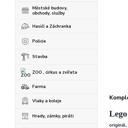
Městské budovy,
obchody, služby
Hasiči a Záchranka
Policie
Stavba
ZOO , cirkus a zvířata
Farma
Komple
Vlaky a koleje
Lego 
Hrady, zámky, piráti
originál,