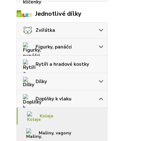
Jednotlivé dílky
Zvířátka
Figurky, panáčci
Rytíři a hradové kostky
Dílky
Doplňky k vlaku
Koleje
Mašiny, vagony