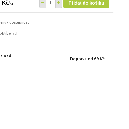
 Kč
/
ks
Přidat do košíku
cenu / dostupnost
oblíbených
a nad
Doprava od 69 Kč