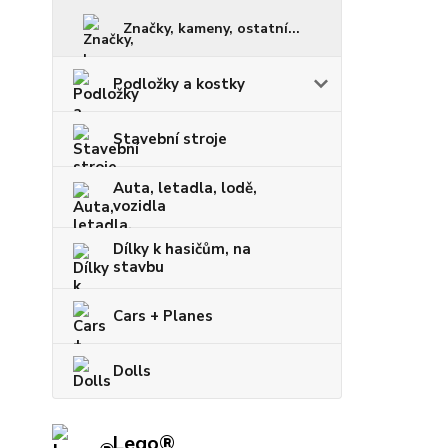
Značky, kameny, ostatní...
Podložky a kostky
Stavební stroje
Auta, letadla, lodě,
vozidla
Dílky k hasičům, na
stavbu
Cars + Planes
Dolls
Lego®