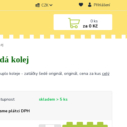
Přihlášení
CZK
0
ks
za
0 Kč
lej
dá kolej
uplo koleje - zatáčky šedé originál, originál, cena za kus
celý
tupnost
skladem > 5 ks
sme plátci DPH