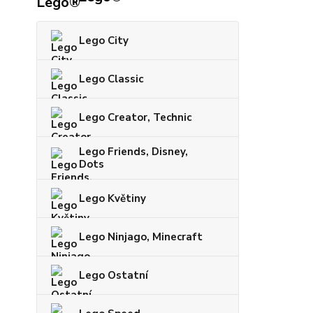
Lego City
Lego Classic
Lego Creator, Technic
Lego Friends, Disney,
Dots
Lego Květiny
Lego Ninjago, Minecraft
Lego Ostatní