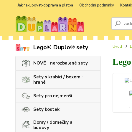
Jak nakupovat-doprava a platba
Obchodní podmínky
Kontak
Lego® Duplo® sety
Úvod
D
Lego 
NOVÉ - nerozbalené sety
Sety s krabicí / boxem -
hrané
Sety pro nejmenší
Sety kostek
Domy / domečky a
budovy