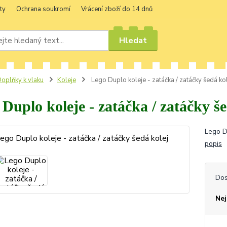
ty
Ochrana soukromí
Vrácení zboží do 14 dnů
Hledat
oplňky k vlaku
Koleje
Lego Duplo koleje - zatáčka / zatáčky šedá ko
Duplo koleje - zatáčka / zatáčky še
Lego D
popis
Dos
Nej