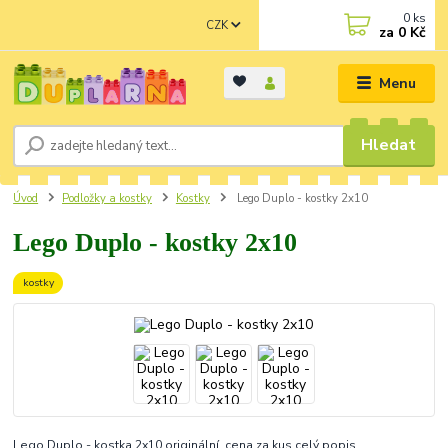
0
ks
CZK
za
0 Kč
Menu
Hledat
Úvod
Podložky a kostky
Kostky
Lego Duplo - kostky 2x10
Lego Duplo - kostky 2x10
kostky
Lego Duplo - kostka 2x10 originální, cena za kus
celý popis