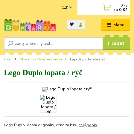
0
ks
CZK
za
0 Kč
Menu
Hledat
Úvod
Dílky k hasičům, na stavbu
Lego Duplo lopata / rýč
Lego Duplo lopata / rýč
Lego Duplo lopata originální, cena za kus
celý popis