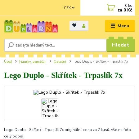
0
ks
CZK
za
0 Kč
Menu
Hledat
Úvod
Figurky, panáčci
Ostatní
Lego Duplo - Skřítek - Trpaslík 7x
Lego Duplo - Skřítek - Trpaslík 7x
Lego Duplo - Skřítek - Trpaslík 7x originální, cena za 7 kusů, vše na foto
celý popis