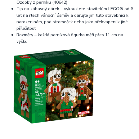
Ozdoby z perníku (40642)
Tip na zábavný dárek – vykouzlete stavitelům LEGO® od 6
let na rtech vánoční úsměv a darujte jim tuto stavebnici k
narozeninám, pod stromeček nebo jako překvapení k jiné
příležitosti
Rozměry – každá perníková figurka měří přes 11 cm na
výšku