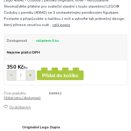
Lego 40642 - Ozdoby z perníku originální, nové - nerozbalené
Shromážděte přátele pro sváteční stavění s touto stavebnicí LEGO®
Ozdoby z perníku (40642) se 3 sestavitelnými perníkovými figurkami.
Postavte a přizpůsobte si každou z nich a vytvořte tak jedinečný design,
který přinese veselou svát...
celý popis
Dostupnost
skladem 5 ks
Nejsme plátci DPH
350 Kč
/
ks
Přidat do košíku
Číslo produktu:
K40642
Hlídat cenu / dostupnost
Do oblíbených
Originální Lego Duplo