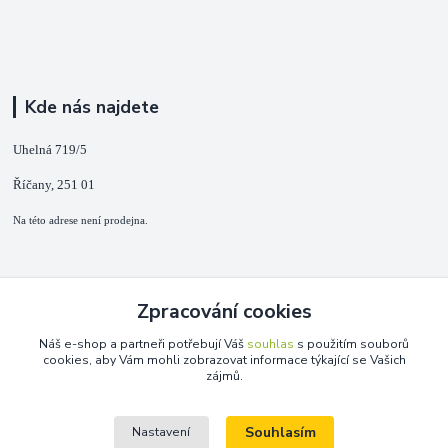
Kde nás najdete
Uhelná 719/5
Říčany, 251 01
Na této adrese není prodejna.
Kontakty
Zpracování cookies
+420 725 889 873
Náš e-shop a partneři potřebují Váš
souhlas
s použitím souborů
(Po-Ne, 9-18 hod.)
cookies, aby Vám mohli zobrazovat informace týkající se Vašich
zájmů.
info@duplarna.cz
Souhlasím
Nastavení