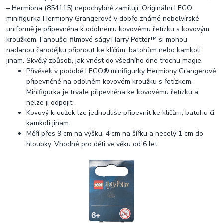
– Hermiona (854115) nepochybně zamilují. Originální LEGO
minifigurka Hermiony Grangerové v dobře známé nebelvírské
uniformě je připevněna k odolnému kovovému řetízku s kovovým
kroužkem. Fanoušci filmové ságy Harry Potter™ si mohou
nadanou čarodějku připnout ke klíčům, batohům nebo kamkoli
jinam. Skvělý způsob, jak vnést do všedního dne trochu magie.
Přívěsek v podobě LEGO® minifigurky Hermiony Grangerové
připevněné na odolném kovovém kroužku s řetízkem.
Minifigurka je trvale připevněna ke kovovému řetízku a
nelze ji odpojit.
Kovový kroužek lze jednoduše připevnit ke klíčům, batohu či
kamkoli jinam.
Měří přes 9 cm na výšku, 4 cm na šířku a necelý 1 cm do
hloubky. Vhodné pro děti ve věku od 6 let.