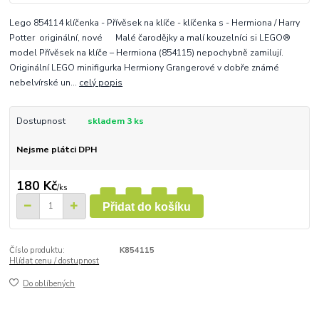
Lego 854114 klíčenka - Přívěsek na klíče - klíčenka s - Hermiona / Harry
Potter originální, nové Malé čarodějky a malí kouzelníci si LEGO®
model Přívěsek na klíče – Hermiona (854115) nepochybně zamilují.
Originální LEGO minifigurka Hermiony Grangerové v dobře známé
nebelvírské un...
celý popis
Dostupnost
skladem 3 ks
Nejsme plátci DPH
180 Kč
/
ks
Přidat do košíku
Číslo produktu:
K854115
Hlídat cenu / dostupnost
Do oblíbených