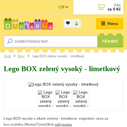
0
ks
CZK
za
0 Kč
Menu
Hledat
Úvod
Boxy
Lego BOX zelený vysoký - limetkový
Lego BOX zelený vysoký - limetkový
Lego BOX vysoký s víkem zelený - limetkový originální, cena za
kus,rozměry 36cmx27cmx18cm
celý popis