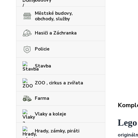
Městské budovy,
obchody, služby
Hasiči a Záchranka
Policie
Stavba
ZOO , cirkus a zvířata
Farma
Komple
Vlaky a koleje
Lego 
Hrady, zámky, piráti
originál