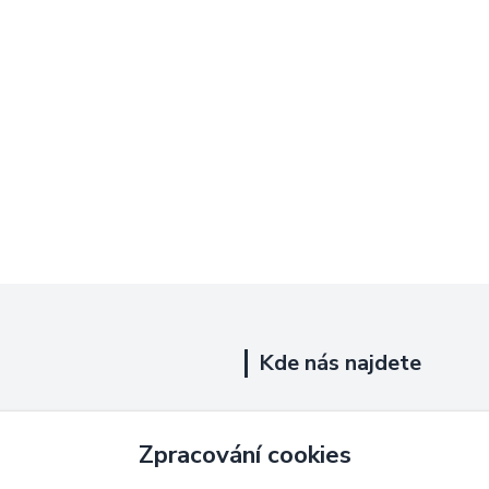
Kde nás najdete
Uhelná 719/5
Zpracování cookies
Říčany, 251 01