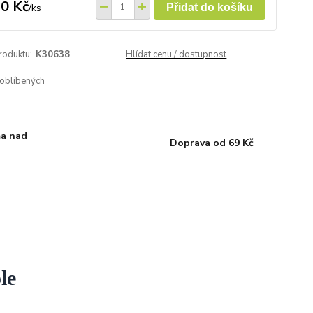
0 Kč
/
ks
Přidat do košíku
roduktu:
K30638
Hlídat cenu / dostupnost
oblíbených
a nad
Doprava od 69 Kč
le