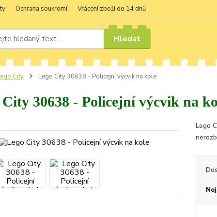
ty
Ochrana soukromí
Vrácení zboží do 14 dnů
Hledat
ego City
Lego City 30638 - Policejní výcvik na kole
City 30638 - Policejní výcvik na ko
Lego Ci
nerozb
Dos
Nej