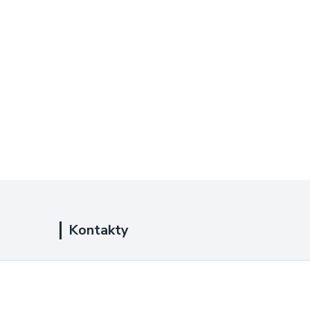
Kontakty
+420 725 889 873
(Po-Ne, 9-18 hod.)