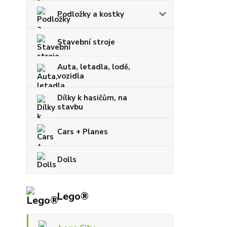
Podložky a kostky
Stavební stroje
Auta, letadla, lodě,
vozidla
Dílky k hasičům, na
stavbu
Cars + Planes
Dolls
Lego®