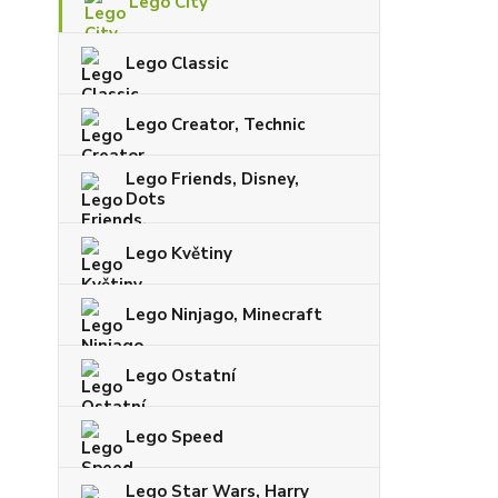
Lego City
Lego Classic
Lego Creator, Technic
Lego Friends, Disney,
Dots
Lego Květiny
Lego Ninjago, Minecraft
Lego Ostatní
Lego Speed
Lego Star Wars, Harry