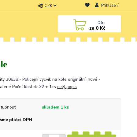
Přihlášení
CZK
0
ks
za
0 Kč
le
ty 30638 - Policejní výcvik na kole originální, nové -
alené Počet kostek: 32 + 1ks
celý popis
tupnost
skladem 1 ks
sme plátci DPH