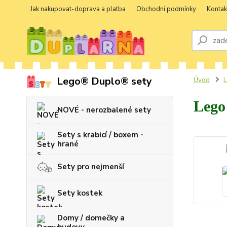
Jak nakupovat-doprava a platba
Obchodní podmínky
Kontak
Lego® Duplo® sety
Úvod
L
Lego 
NOVÉ - nerozbalené sety
Sety s krabicí / boxem -
hrané
Sety pro nejmenší
Sety kostek
Domy / domečky a
budovy