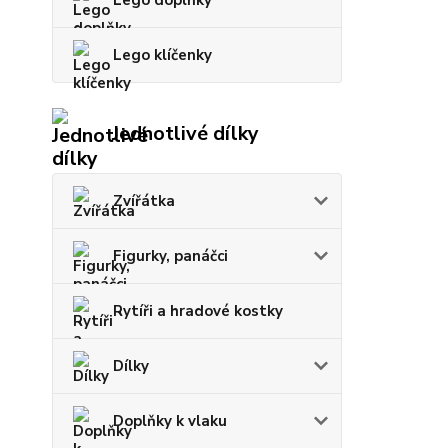
Lego doplňky
Lego klíčenky
Jednotlivé dílky
Zvířátka
Figurky, panáčci
Rytíři a hradové kostky
Dílky
Doplňky k vlaku