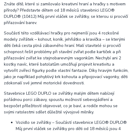
Znáte dítě, které si zamilovalo kreativní hraní a hračky s motivem
přírody? Představte dětem od 18 měsíců stavebnici LEGO®
DUPLO® (10412) Můj první vláček se zvířátky, se kterou si procvičí
přiřazování barev.
Součástí této vzdělávací hračky pro nejmenší jsou 4 rozkošné
modely zvířátek – kohout, koník, jehňátko a kravička – se kterými
děti čeká cesta plná zábavného hraní. Malí stavitelé si procvičí
schopnost řešit problémy při stavění zvířat podle kartiček a při
přiřazování zvířat ke stejnobarevným vagonkům. Nechybí ani 2
kostky navíc, které batolatům umožňují projevit kreativitu a
vytvořit zvířecí figurky podle vlastní fantazie. Díky hravým funkcím,
jako je například pohyblivý krk kohouta a připojovací vagonky, děti
zdokonalí své jemné motorické dovednosti.
Stavebnice LEGO DUPLO se zvířátky malým dětem nabízejí
pořádnou porci zábavy, spoustu možností sebevyjádření a
bezpočet příležitostí objevovat, co je baví, a rodiče mohou se
svými ratolestmi sdílet důležité vývojové milníky.
Vozidlo se zvířátky – Součástí stavebnice LEGO® DUPLO®
Můj první vláček se zvířátky pro děti od 18 měsíců jsou 4