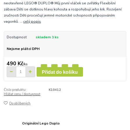
neotevřené LEGO® DUPLO® Můj první vláček se zvířátky Flexibilní
zábava Děti se dotknou hlavy kohouta a rozpohybují jeho krk. Rozvíjení
zručnosti Děti procvičují jemné motorické schopnosti připojováním
vagonků. ...
celý popis
Dostupnost
skladem 3 ks
Nejsme plátci DPH
490 Kč
/
ks
Přidat do košíku
Číslo produktu:
K10412
Hlídat cenu / dostupnost
Do oblíbených
Originální Lego Duplo