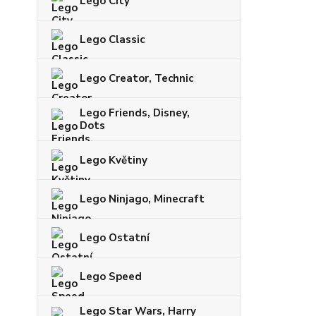
Lego City
Lego Classic
Lego Creator, Technic
Lego Friends, Disney,
Dots
Lego Květiny
Lego Ninjago, Minecraft
Lego Ostatní
Lego Speed
Lego Star Wars, Harry