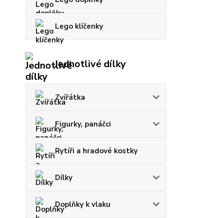
Lego klíčenky
Jednotlivé dílky
Zvířátka
Figurky, panáčci
Rytíři a hradové kostky
Dílky
Doplňky k vlaku