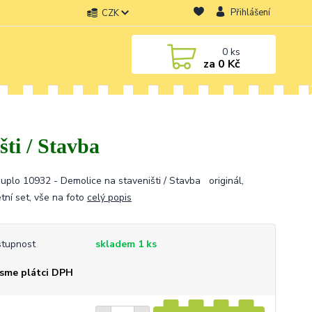
Přihlášení
CZK
0
ks
za
0 Kč
ti / Stavba
uplo 10932 - Demolice na staveništi / Stavba originál,
tní set, vše na foto
celý popis
tupnost
skladem 1 ks
sme plátci DPH