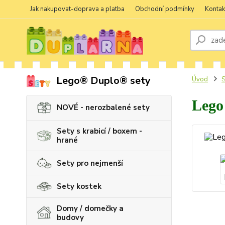
Jak nakupovat-doprava a platba
Obchodní podmínky
Kontak
Lego® Duplo® sety
Úvod
S
Lego 
NOVÉ - nerozbalené sety
Sety s krabicí / boxem -
hrané
Sety pro nejmenší
Sety kostek
Domy / domečky a
budovy