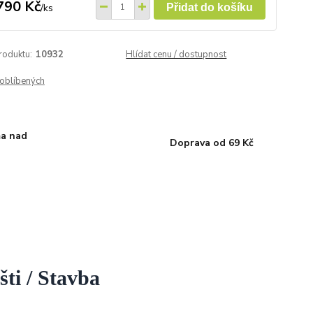
790 Kč
/
ks
Přidat do košíku
roduktu:
10932
Hlídat cenu / dostupnost
oblíbených
a nad
Doprava od 69 Kč
ti / Stavba