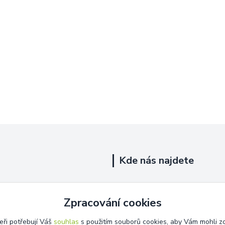
Kde nás najdete
Uhelná 719/5
Zpracování cookies
Říčany, 251 01
eři potřebují Váš
souhlas
s použitím souborů cookies, aby Vám mohli z