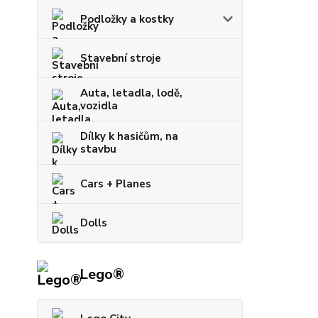
Podložky a kostky
Stavební stroje
Auta, letadla, lodě,
vozidla
Dílky k hasičům, na
stavbu
Cars + Planes
Dolls
Lego®