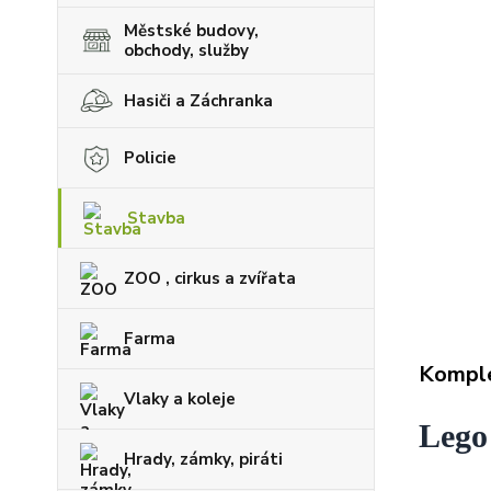
Městské budovy,
obchody, služby
Hasiči a Záchranka
Policie
Stavba
ZOO , cirkus a zvířata
Farma
Komple
Vlaky a koleje
Lego 
Hrady, zámky, piráti