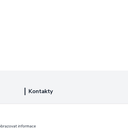
Kontakty
+420 725 889 873
(Po-Ne, 9-18 hod.)
info@duplarna.cz
obrazovat informace