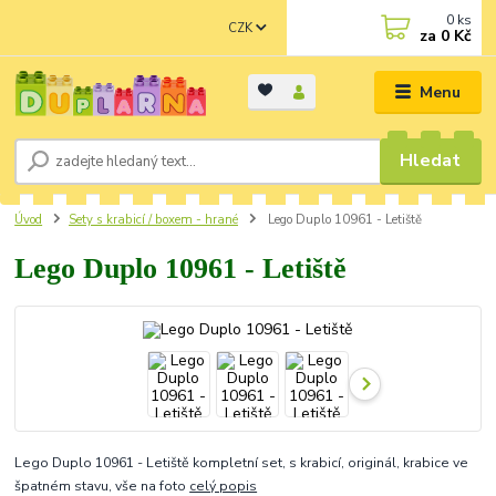
0
ks
CZK
za
0 Kč
Menu
Hledat
Úvod
Sety s krabicí / boxem - hrané
Lego Duplo 10961 - Letiště
Lego Duplo 10961 - Letiště
Lego Duplo 10961 - Letiště kompletní set, s krabicí, originál, krabice ve
špatném stavu, vše na foto
celý popis