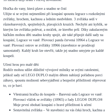
Hračka do vany, která plave a snadno se čistí
Užijte si se svými nejmenšími při koupání spoustu legrace s rozkošnými
zvířátky, hrochem, kachnou a ledním medvědem. 3 zvířátka sedí v
různobarevných, spojitelných, plavajících kruzích. Nechybí ani kyblík, se
kterým lze zvířátka polévat, a mráček, ze kterého prší. Díky zakulaceným
háčkům mohou děti snadno kruhy spojit, ale také připojit další sady na
koupání, Legrace ve vaně: Plovoucí panda červená 10964 a Legrace ve
vaně: Plovoucí ostrov se zvířátky 10966 (stavebnice se prodávají
samostatně). Každý kruh lze otevřít, takže jej snadno umyjete po každé
koupeli.
Učení hrou pro malé děti
Rodiče mohou sdílet důležité vývojové milníky se svými ratolestmi,
jelikož sady od LEGO DUPLO malým dětem nabízejí pořádnou porci
zábavy, spoustu možností sebevyjádření a bezpočet příležitostí objevovat
to, co je baví.
Všestranná hračka do koupele – Barevná sada Legrace ve vaně:
Plovoucí vláček se zvířátky (10965) z řady LEGO® DUPLO®
Moje první obohatí koupání o hravé příležitosti k učení
Sestavitelná zvířátka – Ve stavebnici na vás čeká hroch, kachna a