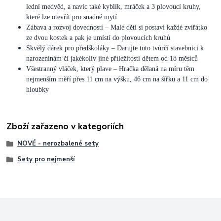
lední medvěd, a navíc také kyblík, mráček a 3 plovoucí kruhy,
které lze otevřít pro snadné mytí
Zábava a rozvoj dovedností – Malé děti si postaví každé zvířátko
ze dvou kostek a pak je umístí do plovoucích kruhů
Skvělý dárek pro předškoláky – Darujte tuto tvůrčí stavebnici k
narozeninám či jakékoliv jiné příležitosti dětem od 18 měsíců
Všestranný vláček, který plave – Hračka dělaná na míru těm
nejmenším měří přes 11 cm na výšku, 46 cm na šířku a 11 cm do
hloubky
Zboží zařazeno v kategoriích
NOVÉ - nerozbalené sety
Sety pro nejmenší