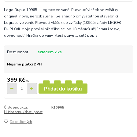
Lego Duplo 10965 - Legrace ve vaně: Plovoucí vláček se zvířátky
originál, nové, nerozbalené Se snadno omyvatelnou stavebnicí
Legrace ve vaně: Plovoucí vláček se zvířátky (10965) z řady LEGO®
DUPLO® Moje první si předškoláci od 18 měsíců užijí hraní i rozvoj
dovedností. Hračka do vany, která plave ...
celý popis
Dostupnost
skladem 2 ks
Nejsme plátci DPH
399 Kč
/
ks
Přidat do košíku
Číslo produktu:
K10965
Hlídat cenu / dostupnost
Do oblíbených