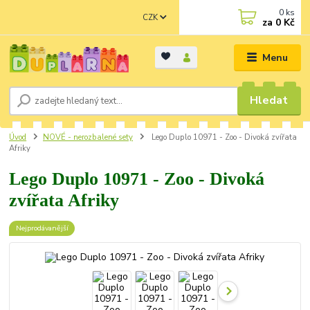
0
ks
CZK
za
0 Kč
Menu
Hledat
Úvod
NOVÉ - nerozbalené sety
Lego Duplo 10971 - Zoo - Divoká zvířata
Afriky
Lego Duplo 10971 - Zoo - Divoká
zvířata Afriky
Nejprodávanější