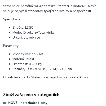
Stavebnice pomáhá rozvíjet dětskou fantazii a motoriku. Navíc
splňuje nejvyšší standardy týkající se kvality a bezpečnosti.
Specifikace
Značka: LEGO
Model: Divoká zvířata Afriky
Určení: stavebnice
Parametry
Vhodný věk: od 2 let
Materiál: plast
Hmotnost: 0,223 kg
Rozměry (š x v x h): 19,1 x 14,1 x 6,1 cm
Obsah balení - 1x Stavebnice Lego Divoká zvířata Afriky
Zboží zařazeno v kategoriích
NOVÉ - nerozbalené sety