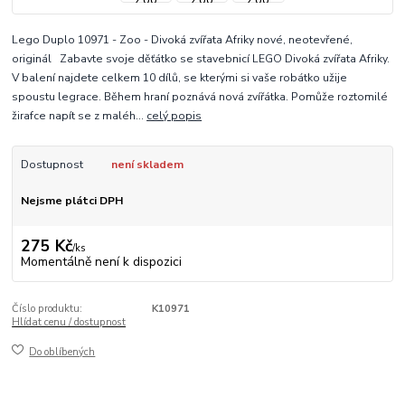
Lego Duplo 10971 - Zoo - Divoká zvířata Afriky nové, neotevřené,
originál Zabavte svoje děťátko se stavebnicí LEGO Divoká zvířata Afriky.
V balení najdete celkem 10 dílů, se kterými si vaše robátko užije
spoustu legrace. Během hraní poznává nová zvířátka. Pomůže roztomilé
žirafce napít se z maléh...
celý popis
Dostupnost
není skladem
Nejsme plátci DPH
275 Kč
/
ks
Momentálně není k dispozici
Číslo produktu:
K10971
Hlídat cenu / dostupnost
Do oblíbených