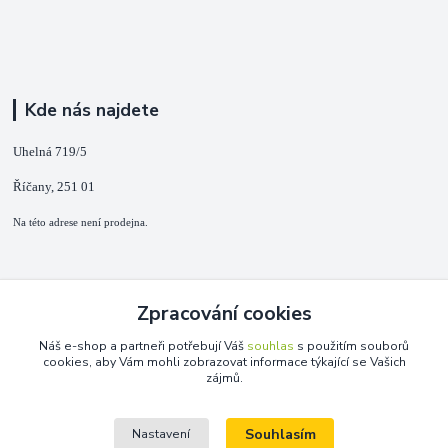
Kde nás najdete
Uhelná 719/5
Říčany, 251 01
Na této adrese není prodejna.
Kontakty
Zpracování cookies
+420 725 889 873
Náš e-shop a partneři potřebují Váš
souhlas
s použitím souborů
(Po-Ne, 9-18 hod.)
cookies, aby Vám mohli zobrazovat informace týkající se Vašich
zájmů.
info@duplarna.cz
Souhlasím
Nastavení