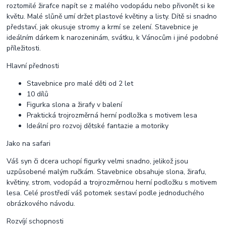
roztomilé žirafce napít se z malého vodopádu nebo přivonět si ke
květu. Malé slůně umí držet plastové květiny a listy. Dítě si snadno
představí, jak okusuje stromy a krmí se zelení. Stavebnice je
ideálním dárkem k narozeninám, svátku, k Vánocům i jiné podobné
příležitosti.
Hlavní přednosti
Stavebnice pro malé děti od 2 let
10 dílů
Figurka slona a žirafy v balení
Praktická trojrozměrná herní podložka s motivem lesa
Ideální pro rozvoj dětské fantazie a motoriky
Jako na safari
Váš syn či dcera uchopí figurky velmi snadno, jelikož jsou
uzpůsobené malým ručkám. Stavebnice obsahuje slona, žirafu,
květiny, strom, vodopád a trojrozměrnou herní podložku s motivem
lesa. Celé prostředí váš potomek sestaví podle jednoduchého
obrázkového návodu.
Rozvíjí schopnosti