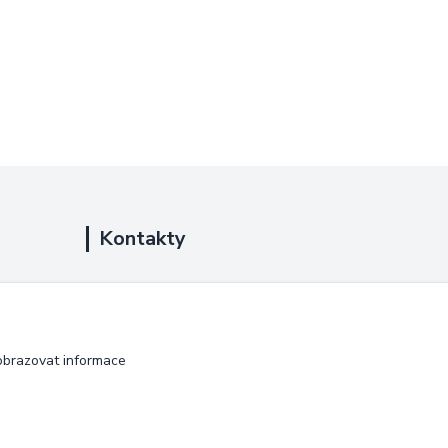
Kontakty
+420 725 889 873
(Po-Ne, 9-18 hod.)
info@duplarna.cz
obrazovat informace