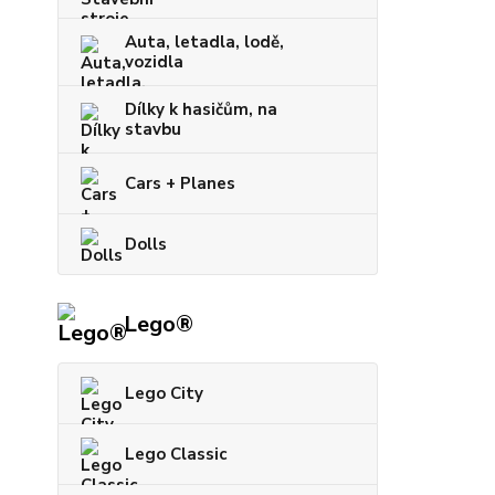
Auta, letadla, lodě,
vozidla
Dílky k hasičům, na
stavbu
Cars + Planes
Dolls
Lego®
Lego City
Lego Classic