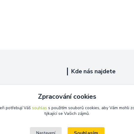
Kde nás najdete
Uhelná 719/5
Zpracování cookies
Říčany, 251 01
eři potřebují Váš
souhlas
s použitím souborů cookies, aby Vám mohli z
Na této adrese není prodejna.
týkající se Vašich zájmů.
Souhlasím
Nastavení