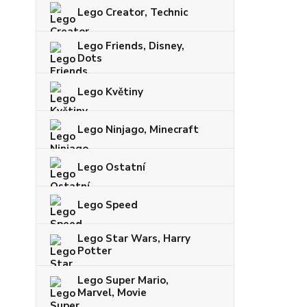
Lego Creator, Technic
Lego Friends, Disney,
Dots
Lego Květiny
Lego Ninjago, Minecraft
Lego Ostatní
Lego Speed
Lego Star Wars, Harry
Potter
Lego Super Mario,
Marvel, Movie