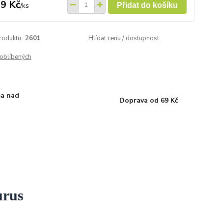
9 Kč
/
ks
Přidat do košíku
roduktu:
2601
Hlídat cenu / dostupnost
oblíbených
a nad
Doprava od 69 Kč
urus