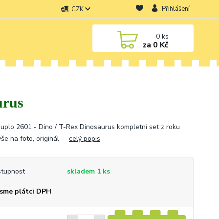
Přihlášení
CZK
0
ks
za
0 Kč
urus
uplo 2601 - Dino / T-Rex Dinosaurus kompletní set z roku
vše na foto, originál
celý popis
tupnost
skladem 1 ks
sme plátci DPH