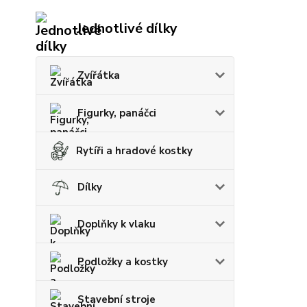
Jednotlivé dílky
Zvířátka
Figurky, panáčci
Rytíři a hradové kostky
Dílky
Doplňky k vlaku
Podložky a kostky
Stavební stroje