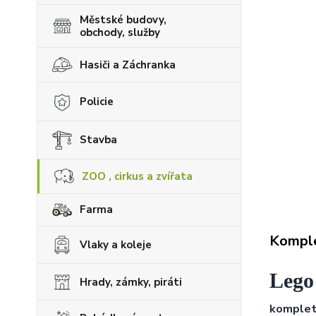
Městské budovy,
obchody, služby
Hasiči a Záchranka
Policie
Stavba
ZOO , cirkus a zvířata
Farma
Komple
Vlaky a koleje
Lego
Hrady, zámky, piráti
kompletn