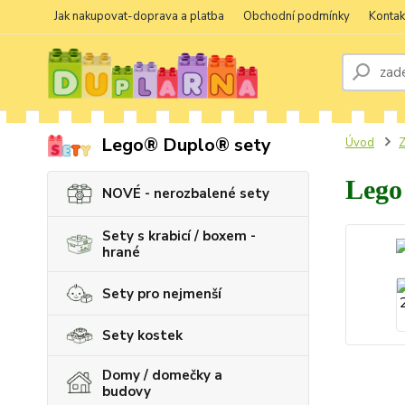
Jak nakupovat-doprava a platba
Obchodní podmínky
Kontak
Lego® Duplo® sety
Úvod
Z
Lego
NOVÉ - nerozbalené sety
Sety s krabicí / boxem -
hrané
Sety pro nejmenší
Sety kostek
Domy / domečky a
budovy