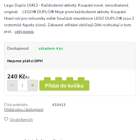
Lego Duplo 10413 - Každodenní aktivity: Koupání nové, nerozbalené,
originál LEGO® DUPLO® Moje první každodenní aktivity: Koupání
Hraní rolí pro milovníky zvířat Součástí stavebnice LEGO DUPLO® jsou 2
roztomilé figurky slonů. Zábavné střídání obličejů Děti rozhodují o tom,
jest...
celý popis
Dostupnost
skladem 4 ks
Nejsme plátci DPH
240 Kč
/
ks
Přidat do košíku
Číslo produktu:
K10413
Hlídat cenu / dostupnost
Do oblíbených