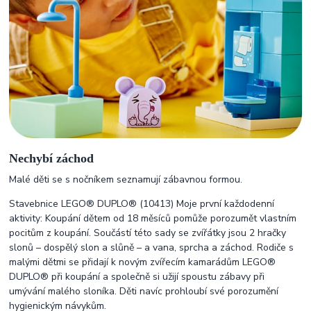
Nechybí záchod
Malé děti se s nočníkem seznamují zábavnou formou.
Stavebnice LEGO® DUPLO® (10413) Moje první každodenní
aktivity: Koupání dětem od 18 měsíců pomůže porozumět vlastním
pocitům z koupání. Součástí této sady se zvířátky jsou 2 hračky
slonů – dospělý slon a slůně – a vana, sprcha a záchod. Rodiče s
malými dětmi se přidají k novým zvířecím kamarádům LEGO®
DUPLO® při koupání a společně si užijí spoustu zábavy při
umývání malého sloníka. Děti navíc prohloubí své porozumění
hygienickým návykům.