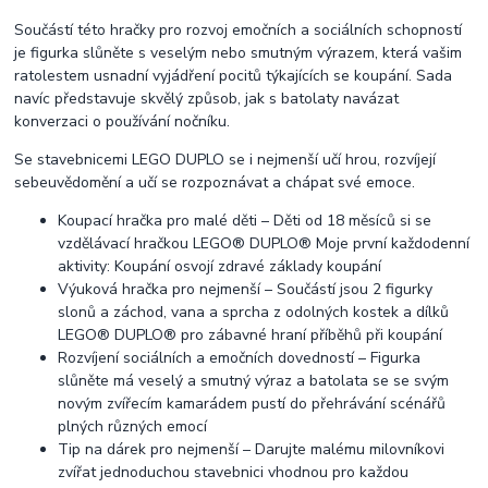
Součástí této hračky pro rozvoj emočních a sociálních schopností
je figurka slůněte s veselým nebo smutným výrazem, která vašim
ratolestem usnadní vyjádření pocitů týkajících se koupání. Sada
navíc představuje skvělý způsob, jak s batolaty navázat
konverzaci o používání nočníku.
Se stavebnicemi LEGO DUPLO se i nejmenší učí hrou, rozvíjejí
sebeuvědomění a učí se rozpoznávat a chápat své emoce.
Koupací hračka pro malé děti – Děti od 18 měsíců si se
vzdělávací hračkou LEGO® DUPLO® Moje první každodenní
aktivity: Koupání osvojí zdravé základy koupání
Výuková hračka pro nejmenší – Součástí jsou 2 figurky
slonů a záchod, vana a sprcha z odolných kostek a dílků
LEGO® DUPLO® pro zábavné hraní příběhů při koupání
Rozvíjení sociálních a emočních dovedností – Figurka
slůněte má veselý a smutný výraz a batolata se se svým
novým zvířecím kamarádem pustí do přehrávání scénářů
plných různých emocí
Tip na dárek pro nejmenší – Darujte malému milovníkovi
zvířat jednoduchou stavebnici vhodnou pro každou