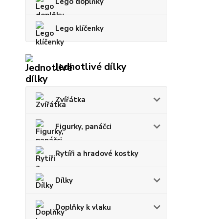
Lego doplňky
Lego klíčenky
Jednotlivé dílky
Zvířátka
Figurky, panáčci
Rytíři a hradové kostky
Dílky
Doplňky k vlaku