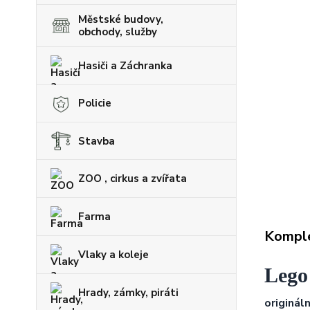
Městské budovy,
obchody, služby
Hasiči a Záchranka
Policie
Stavba
ZOO , cirkus a zvířata
Farma
Komple
Vlaky a koleje
Lego 
Hrady, zámky, piráti
originál