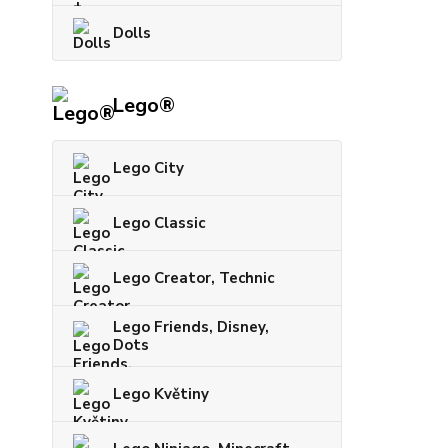
Dolls
Lego®
Lego City
Lego Classic
Lego Creator, Technic
Lego Friends, Disney,
Dots
Lego Květiny