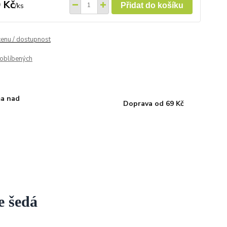
 Kč
/
ks
Přidat do košíku
cenu / dostupnost
oblíbených
a nad
Doprava od 69 Kč
e šedá