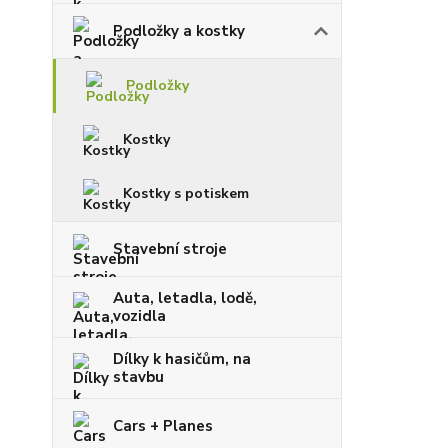
Podložky a kostky
Podložky
Kostky
Kostky s potiskem
Stavební stroje
Auta, letadla, lodě,
vozidla
Dílky k hasičům, na
stavbu
Cars + Planes