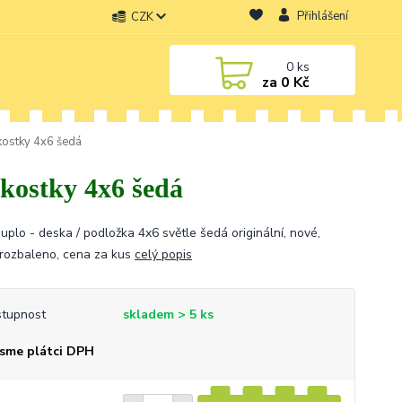
Přihlášení
CZK
0
ks
za
0 Kč
kostky 4x6 šedá
kostky 4x6 šedá
uplo - deska / podložka 4x6 světle šedá originální, nové,
rozbaleno, cena za kus
celý popis
tupnost
skladem > 5 ks
sme plátci DPH