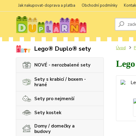
Jak nakupovat-doprava a platba
Obchodní podmínky
Kontak
Lego® Duplo® sety
Úvod
P
Lego
NOVÉ - nerozbalené sety
Sety s krabicí / boxem -
hrané
Sety pro nejmenší
Sety kostek
Domy / domečky a
budovy