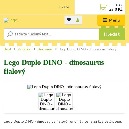
0
ks
CZK
za
0 Kč
Menu
Hledat
Úvod
Zvířátka
Dinosauři
Lego Duplo DINO - dinosaurus fialový
Lego Duplo DINO - dinosaurus
fialový
Lego Duplo DINO - dinosaurus fialový originál, cena za kus
celý popis