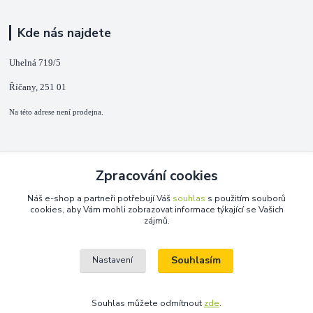
Kde nás najdete
Uhelná 719/5
Říčany, 251 01
Na této adrese není prodejna.
Kontakty
Zpracování cookies
+420 725 889 873
Náš e-shop a partneři potřebují Váš
souhlas
s použitím souborů
(Po-Ne, 9-18 hod.)
cookies, aby Vám mohli zobrazovat informace týkající se Vašich
zájmů.
info@duplarna.cz
Souhlasím
Nastavení
Souhlas můžete odmítnout
zde
.