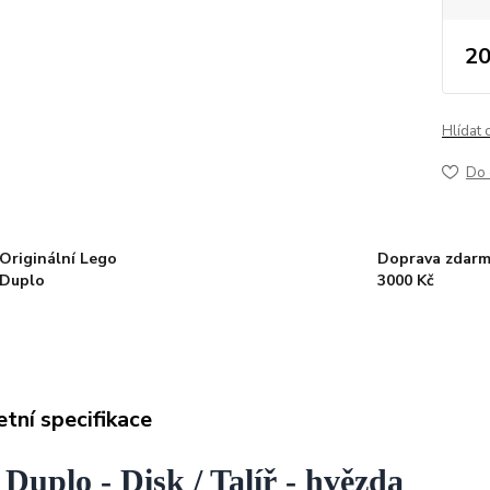
20
Hlídat 
Do 
Originální Lego
Doprava zdarm
Duplo
3000 Kč
tní specifikace
Duplo - Disk / Talíř - hvězda