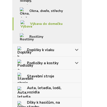
Okna, dveře, střechy
Výbava do domečku
Rostliny
Doplňky k vlaku
Podložky a kostky
Stavební stroje
Auta, letadla, lodě,
vozidla
Dílky k hasičům, na
stavbu