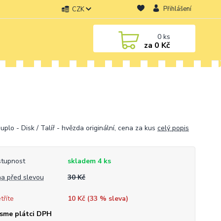
Přihlášení
CZK
0
ks
za
0 Kč
plo - Disk / Talíř - hvězda originální, cena za kus
celý popis
tupnost
skladem 4 ks
a před slevou
30 Kč
tříte
10 Kč (
33
% sleva)
sme plátci DPH