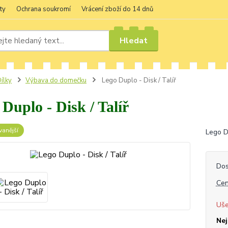
ty
Ochrana soukromí
Vrácení zboží do 14 dnů
Hledat
ílky
Výbava do domečku
Lego Duplo - Disk / Talíř
Duplo - Disk / Talíř
anější
Lego Du
Dos
Cen
Uše
Nej