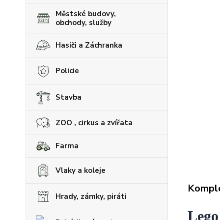
Městské budovy,
obchody, služby
Hasiči a Záchranka
Policie
Stavba
ZOO , cirkus a zvířata
Farma
Vlaky a koleje
Komple
Hrady, zámky, piráti
Lego 