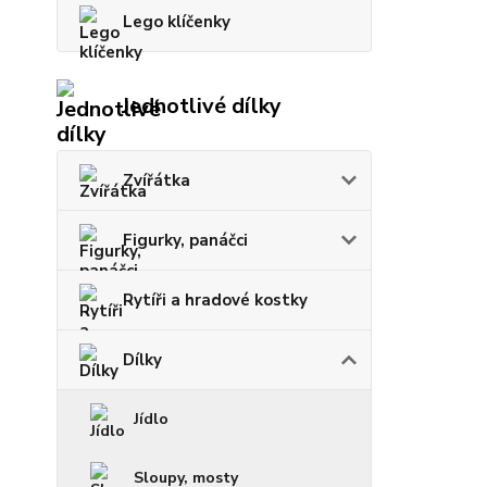
Lego klíčenky
Jednotlivé dílky
Zvířátka
Figurky, panáčci
Rytíři a hradové kostky
Dílky
Jídlo
Sloupy, mosty