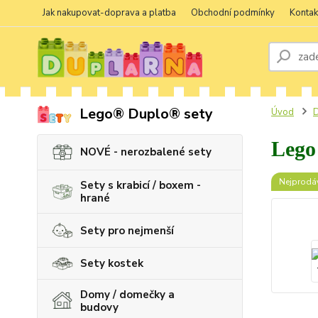
Jak nakupovat-doprava a platba
Obchodní podmínky
Kontak
Lego® Duplo® sety
Úvod
D
Lego 
NOVÉ - nerozbalené sety
Nejprodáv
Sety s krabicí / boxem -
hrané
Sety pro nejmenší
Sety kostek
Domy / domečky a
budovy