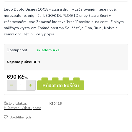
Lego Duplo Disney 10418 - Elsa a Bruni v začarovaném lese nové,
nerozbalené, originál LEGO® DUPLO® ǀ Disney Elsa a Bruni v
začarovaném lese Zábavné kreativní hraní Posviťte si na cestu Elsiným
sněžným krystalem Známé postavy Součástí je Elsa, Bruni, Nokka a
zemní obr. Děti o...
celý popis
Dostupnost
skladem 4 ks
Nejsme plátci DPH
690 Kč
/
ks
Přidat do košíku
Číslo produktu:
K10418
Hlídat cenu / dostupnost
Do oblíbených