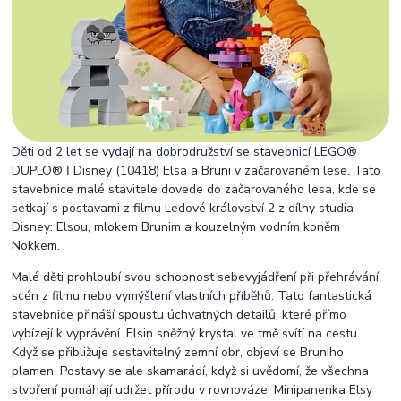
Děti od 2 let se vydají na dobrodružství se stavebnicí LEGO®
DUPLO® ǀ Disney (10418) Elsa a Bruni v začarovaném lese. Tato
stavebnice malé stavitele dovede do začarovaného lesa, kde se
setkají s postavami z filmu Ledové království 2 z dílny studia
Disney: Elsou, mlokem Brunim a kouzelným vodním koněm
Nokkem.
Malé děti prohloubí svou schopnost sebevyjádření při přehrávání
scén z filmu nebo vymýšlení vlastních příběhů. Tato fantastická
stavebnice přináší spoustu úchvatných detailů, které přímo
vybízejí k vyprávění. Elsin sněžný krystal ve tmě svítí na cestu.
Když se přibližuje sestavitelný zemní obr, objeví se Bruniho
plamen. Postavy se ale skamarádí, když si uvědomí, že všechna
stvoření pomáhají udržet přírodu v rovnováze. Minipanenka Elsy