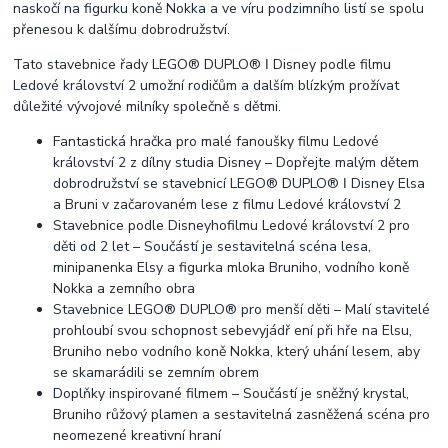
naskočí na figurku koně Nokka a ve víru podzimního listí se spolu
přenesou k dalšímu dobrodružství.
Tato stavebnice řady LEGO® DUPLO® ǀ Disney podle filmu
Ledové království 2 umožní rodičům a dalším blízkým prožívat
důležité vývojové milníky společně s dětmi.
Fantastická hračka pro malé fanoušky filmu Ledové
království 2 z dílny studia Disney – Dopřejte malým dětem
dobrodružství se stavebnicí LEGO® DUPLO® ǀ Disney Elsa
a Bruni v začarovaném lese z filmu Ledové království 2
Stavebnice podle Disneyhofilmu Ledové království 2 pro
děti od 2 let – Součástí je sestavitelná scéna lesa,
minipanenka Elsy a figurka mloka Bruniho, vodního koně
Nokka a zemního obra
Stavebnice LEGO® DUPLO® pro menší děti – Malí stavitelé
prohloubí svou schopnost sebevyjádř ení při hře na Elsu,
Bruniho nebo vodního koně Nokka, který uhání lesem, aby
se skamarádili se zemním obrem
Doplňky inspirované filmem – Součástí je sněžný krystal,
Bruniho růžový plamen a sestavitelná zasněžená scéna pro
neomezené kreativní hraní